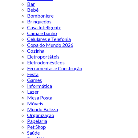
Bar
Bebê
Bomboniere
Brinquedos
Casa Inteligente
Cama e banho
Celulares e Telefonia
Copa do Mundo 2026
Cozinha
Eletroportáteis
Eletrodomésticos
Ferramentas e Construção
Festa
Games
Informática
Lazer
Mesa Posta
Móveis
Mundo Beleza
Organização
Papelaria
Pet Shop
Saúde