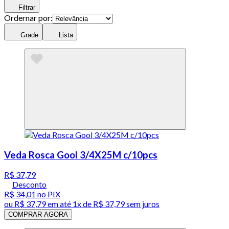
Filtrar
Ordernar por:
Grade
Lista
Veda Rosca Gool 3/4X25M c/10pcs
R$ 37,79
Desconto
R$ 34,01
no PIX
ou
R$ 37,79
em até 1x de
R$ 37,79
sem juros
COMPRAR AGORA