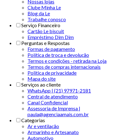
Nossas lojas
Clube Minha Le
Blog da Le
Trabalhe conosco
Serviço Financeiro
Cartão Le biscuit
Empréstimo Dim Dim
Perguntas e Respostas
Formas de pagamento
Política de troca e devolução
Termos e condições - retirada na Loja
Termos de compras internacionais
Politica de privacidade
Mapa do site
Serviços ao cliente
WhatsApp | (21) 97971-2181
Central de atendimento
Canal Confidencial
Assessoria de Imprensa |
paula@agenciaamais.com.br
Categorias
Ar e ventilação
Armarinho e Artesanato
Automotivo