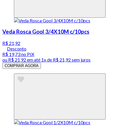
Veda Rosca Gool 3/4X10M c/10pcs
R$ 21,92
Desconto
R$ 19,73
no PIX
ou
R$ 21,92
em até 1x de
R$ 21,92
sem juros
COMPRAR AGORA