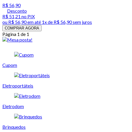
R$ 56,90
Desconto
R$ 51,21
no PIX
ou
R$ 56,90
em até 1x de
R$ 56,90
sem juros
COMPRAR AGORA
Página 1 de 1
Cupom
Eletroportáteis
Eletrodom
Brinquedos