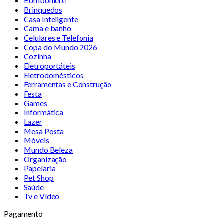
Bomboniere
Brinquedos
Casa Inteligente
Cama e banho
Celulares e Telefonia
Copa do Mundo 2026
Cozinha
Eletroportáteis
Eletrodomésticos
Ferramentas e Construção
Festa
Games
Informática
Lazer
Mesa Posta
Móveis
Mundo Beleza
Organização
Papelaria
Pet Shop
Saúde
Tv e Vídeo
Pagamento