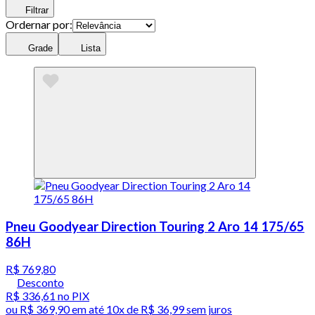
Filtrar
Ordernar por:
Grade
Lista
Pneu Goodyear Direction Touring 2 Aro 14 175/65
86H
R$ 769,80
Desconto
R$ 336,61
no PIX
ou
R$ 369,90
em até
10x de R$ 36,99 sem juros