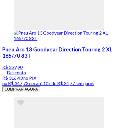
Pneu Aro 13 Goodyear Direction Touring 2 XL
165/70 83T
R$ 359,90
Desconto
R$ 316,43
no PIX
ou
R$ 347,73
em até
10x de R$ 34,77 sem juros
COMPRAR AGORA