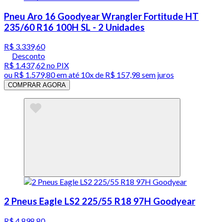
Pneu Aro 16 Goodyear Wrangler Fortitude HT
235/60 R16 100H SL - 2 Unidades
R$ 3.339,60
Desconto
R$ 1.437,62
no PIX
ou
R$ 1.579,80
em até
10x de R$ 157,98 sem juros
COMPRAR AGORA
2 Pneus Eagle LS2 225/55 R18 97H Goodyear
R$ 4.898,80