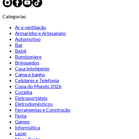
Categorias
Ar e ventilação
Armarinho e Artesanato
Automotivo
Bar
Bebê
Bomboniere
Brinquedos
Casa Inteligente
Cama e banho
Celulares e Telefonia
Copa do Mundo 2026
Cozinha
Eletroportáteis
Eletrodomésticos
Ferramentas e Construção
Festa
Games
Informática
Lazer