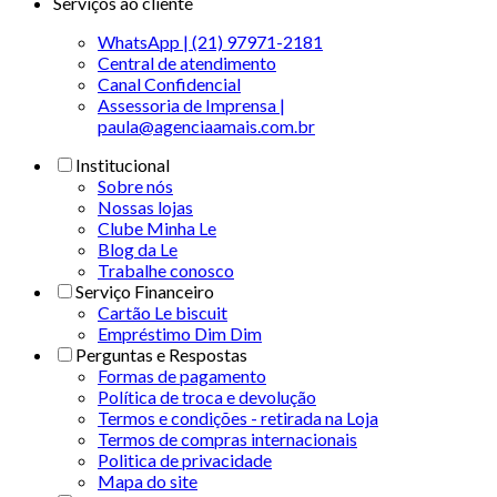
Serviços ao cliente
WhatsApp | (21) 97971-2181
Central de atendimento
Canal Confidencial
Assessoria de Imprensa |
paula@agenciaamais.com.br
Institucional
Sobre nós
Nossas lojas
Clube Minha Le
Blog da Le
Trabalhe conosco
Serviço Financeiro
Cartão Le biscuit
Empréstimo Dim Dim
Perguntas e Respostas
Formas de pagamento
Política de troca e devolução
Termos e condições - retirada na Loja
Termos de compras internacionais
Politica de privacidade
Mapa do site