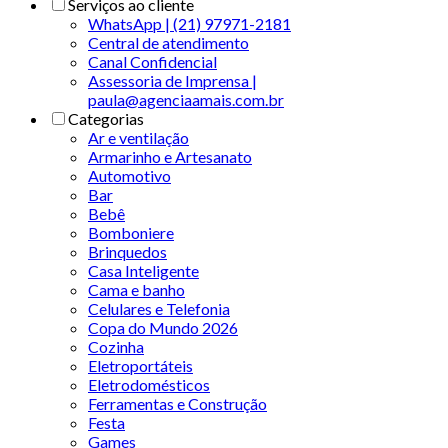
Serviços ao cliente
WhatsApp | (21) 97971-2181
Central de atendimento
Canal Confidencial
Assessoria de Imprensa |
paula@agenciaamais.com.br
Categorias
Ar e ventilação
Armarinho e Artesanato
Automotivo
Bar
Bebê
Bomboniere
Brinquedos
Casa Inteligente
Cama e banho
Celulares e Telefonia
Copa do Mundo 2026
Cozinha
Eletroportáteis
Eletrodomésticos
Ferramentas e Construção
Festa
Games