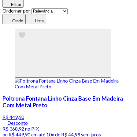
Filtrar
Ordernar por:
Grade
Lista
Poltrona Fontana Linho Cinza Base Em Madeira
Com Metal Preto
R$ 449,90
Desconto
R$ 368,92
no PIX
ou
R$ 449,90
em até
10x de R$ 44,99 sem juros