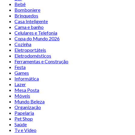
Bebê
Bomboniere
Brinquedos
Casa Inteligente
Cama e banho
Celulares e Telefonia
Copa do Mundo 2026
Cozinha
Eletroportáteis
Eletrodomésticos
Ferramentas e Construção
Festa
Games
Informática
Lazer
Mesa Posta
Móveis
Mundo Beleza
Organização
Papelaria
Pet Shop
Saúde
Tv e Vídeo