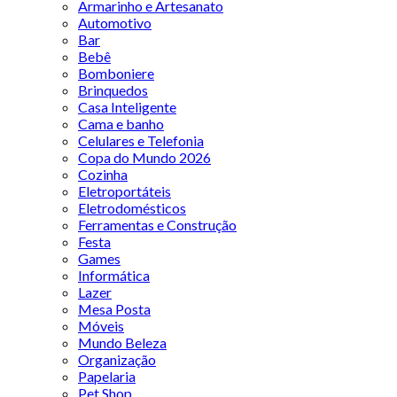
Armarinho e Artesanato
Automotivo
Bar
Bebê
Bomboniere
Brinquedos
Casa Inteligente
Cama e banho
Celulares e Telefonia
Copa do Mundo 2026
Cozinha
Eletroportáteis
Eletrodomésticos
Ferramentas e Construção
Festa
Games
Informática
Lazer
Mesa Posta
Móveis
Mundo Beleza
Organização
Papelaria
Pet Shop