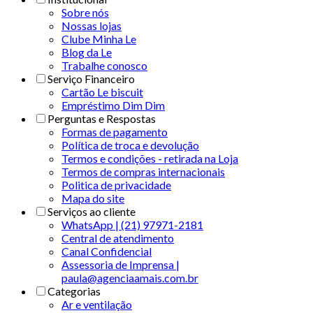
Sobre nós
Nossas lojas
Clube Minha Le
Blog da Le
Trabalhe conosco
Serviço Financeiro
Cartão Le biscuit
Empréstimo Dim Dim
Perguntas e Respostas
Formas de pagamento
Política de troca e devolução
Termos e condições - retirada na Loja
Termos de compras internacionais
Politica de privacidade
Mapa do site
Serviços ao cliente
WhatsApp | (21) 97971-2181
Central de atendimento
Canal Confidencial
Assessoria de Imprensa |
paula@agenciaamais.com.br
Categorias
Ar e ventilação