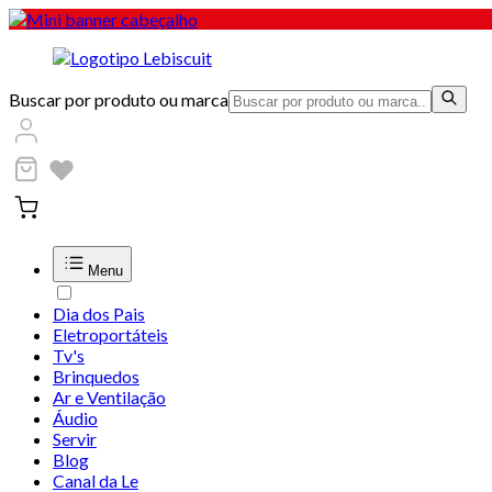
Buscar por produto ou marca
Menu
Dia dos Pais
Eletroportáteis
Tv's
Brinquedos
Ar e Ventilação
Áudio
Servir
Blog
Canal da Le