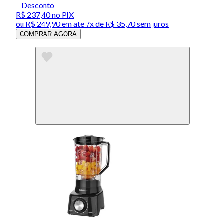
Desconto
R$ 237,40
no PIX
ou
R$ 249,90
em até
7x de R$ 35,70 sem juros
COMPRAR AGORA