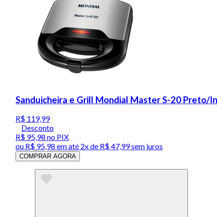
Sanduicheira e Grill Mondial Master S-20 Preto/
R$ 119,99
Desconto
R$ 95,98
no PIX
ou
R$ 95,98
em até
2x de R$ 47,99 sem juros
COMPRAR AGORA