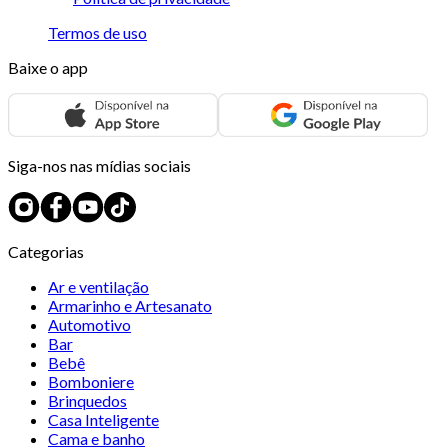
Termos de uso
Baixe o app
Siga-nos nas mídias sociais
Categorias
Ar e ventilação
Armarinho e Artesanato
Automotivo
Bar
Bebê
Bomboniere
Brinquedos
Casa Inteligente
Cama e banho