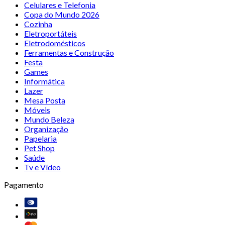
Celulares e Telefonia
Copa do Mundo 2026
Cozinha
Eletroportáteis
Eletrodomésticos
Ferramentas e Construção
Festa
Games
Informática
Lazer
Mesa Posta
Móveis
Mundo Beleza
Organização
Papelaria
Pet Shop
Saúde
Tv e Vídeo
Pagamento