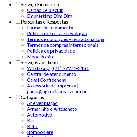
Serviço Financeiro
Cartão Le biscuit
Empréstimo Dim Dim
Perguntas e Respostas
Formas de pagamento
Política de troca e devolução
Termos e condições - retirada na Loja
Termos de compras internacionais
Politica de privacidade
Mapa do site
Serviços ao cliente
WhatsApp | (21) 97971-2181
Central de atendimento
Canal Confidencial
Assessoria de Imprensa |
paula@agenciaamais.com.br
Categorias
Ar e ventilação
Armarinho e Artesanato
Automotivo
Bar
Bebê
Bomboniere