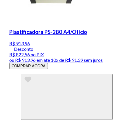
Plastificadora PS-280 A4/Ofício
R$ 913,96
Desconto
R$ 822,56
no PIX
ou
R$ 913,96
em até
10x de R$ 91,39 sem juros
COMPRAR AGORA