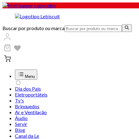
Buscar por produto ou marca
Menu
Dia dos Pais
Eletroportáteis
Tv's
Brinquedos
Ar e Ventilação
Áudio
Servir
Blog
Canal da Le