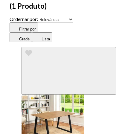
(
1 Produto
)
Ordernar por:
Filtrar por
Grade
Lista