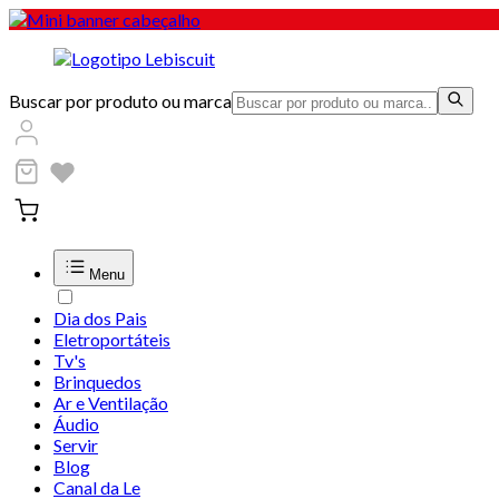
Buscar por produto ou marca
Menu
Dia dos Pais
Eletroportáteis
Tv's
Brinquedos
Ar e Ventilação
Áudio
Servir
Blog
Canal da Le