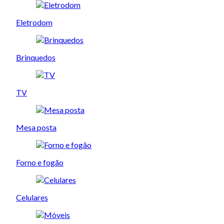
Eletrodom
Brinquedos
TV
Mesa posta
Forno e fogão
Celulares