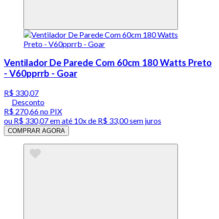
Ventilador De Parede Com 60cm 180 Watts Preto
- V60pprrb - Goar
R$ 330,07
Desconto
R$ 270,66
no PIX
ou
R$ 330,07
em até
10x de R$ 33,00 sem juros
COMPRAR AGORA