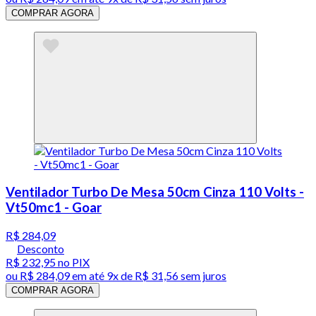
COMPRAR AGORA
Ventilador Turbo De Mesa 50cm Cinza 110 Volts -
Vt50mc1 - Goar
R$ 284,09
Desconto
R$ 232,95
no PIX
ou
R$ 284,09
em até
9x de R$ 31,56 sem juros
COMPRAR AGORA