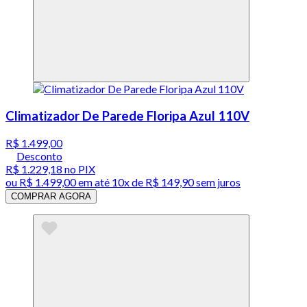
Climatizador De Parede Floripa Azul 110V
R$ 1.499,00
Desconto
R$ 1.229,18
no PIX
ou
R$ 1.499,00
em até
10x de R$ 149,90 sem juros
COMPRAR AGORA