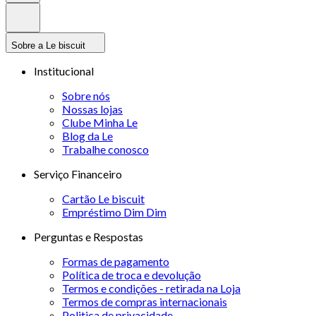
Sobre a Le biscuit
Institucional
Sobre nós
Nossas lojas
Clube Minha Le
Blog da Le
Trabalhe conosco
Serviço Financeiro
Cartão Le biscuit
Empréstimo Dim Dim
Perguntas e Respostas
Formas de pagamento
Política de troca e devolução
Termos e condições - retirada na Loja
Termos de compras internacionais
Politica de privacidade