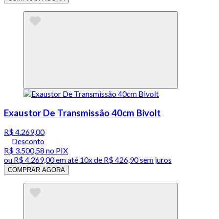
Exaustor De Transmissão 40cm Bivolt
R$ 4.269,00
Desconto
R$ 3.500,58
no PIX
ou
R$ 4.269,00
em até
10x de R$ 426,90 sem juros
COMPRAR AGORA