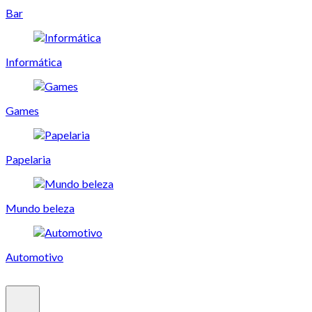
Bar
Informática
Games
Papelaria
Mundo beleza
Automotivo