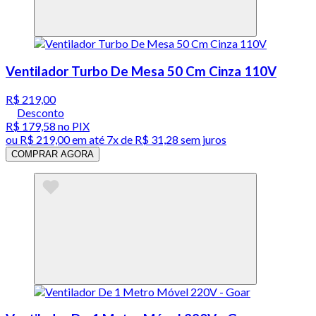
Ventilador Turbo De Mesa 50 Cm Cinza 110V
R$ 219,00
Desconto
R$ 179,58
no PIX
ou
R$ 219,00
em até
7x de R$ 31,28 sem juros
COMPRAR AGORA