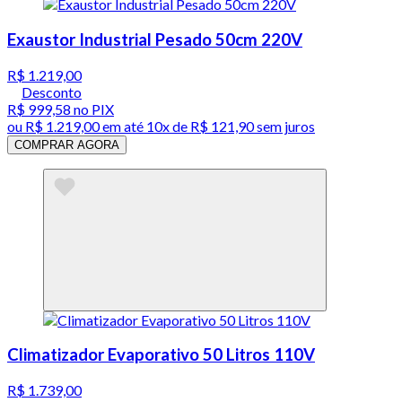
Exaustor Industrial Pesado 50cm 220V
R$ 1.219,00
Desconto
R$ 999,58
no PIX
ou
R$ 1.219,00
em até
10x de R$ 121,90 sem juros
COMPRAR AGORA
Climatizador Evaporativo 50 Litros 110V
R$ 1.739,00