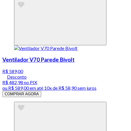
Ventilador V70 Parede Bivolt
R$ 589,00
Desconto
R$ 482,98
no PIX
ou
R$ 589,00
em até
10x de R$ 58,90 sem juros
COMPRAR AGORA