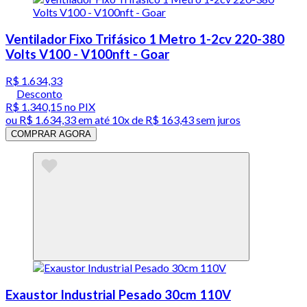
Ventilador Fixo Trifásico 1 Metro 1-2cv 220-380
Volts V100 - V100nft - Goar
R$ 1.634,33
Desconto
R$ 1.340,15
no PIX
ou
R$ 1.634,33
em até
10x de R$ 163,43 sem juros
COMPRAR AGORA
Exaustor Industrial Pesado 30cm 110V