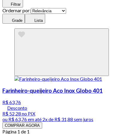
Filtrar
Ordernar por:
Grade
Lista
Farinheiro-queijeiro Aco Inox Globo 401
R$ 63,76
Desconto
R$ 52,28
no PIX
ou
R$ 63,76
em até
2x de R$ 31,88 sem juros
COMPRAR AGORA
Página 1 de 1