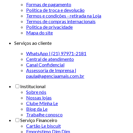
Formas de pagamento
Política de troca e devolução
Termos e condições - retirada na Loja
Termos de compras internacionais
Politica de privacidade
Mapa do site
Serviços ao cliente
WhatsApp | (21) 97971-2181
Central de atendimento
Canal Confidencial
Assessoria de Imprensa |
paula@agenciaamais.com.br
Institucional
Sobre nós
Nossas lojas
Clube Minha Le
Blog da Le
Trabalhe conosco
Serviço Financeiro
Cartão Le biscuit
Empréstimo Dim Dim