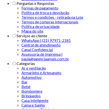
Perguntas e Respostas
Formas de pagamento
Política de troca e devolução
Termos e condições - retirada na Loja
Termos de compras internacionais
Politica de privacidade
Mapa do site
Serviços ao cliente
WhatsApp | (21) 97971-2181
Central de atendimento
Canal Confidencial
Assessoria de Imprensa |
paula@agenciaamais.com.br
Categorias
Ar e ventilação
Armarinho e Artesanato
Automotivo
Bar
Bebê
Bomboniere
Brinquedos
Casa Inteligente
Cama e banho