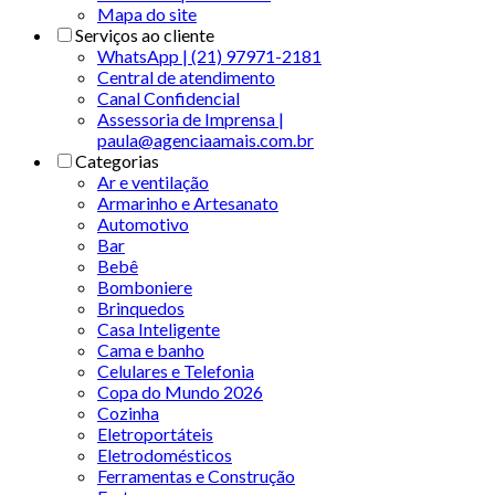
Mapa do site
Serviços ao cliente
WhatsApp | (21) 97971-2181
Central de atendimento
Canal Confidencial
Assessoria de Imprensa |
paula@agenciaamais.com.br
Categorias
Ar e ventilação
Armarinho e Artesanato
Automotivo
Bar
Bebê
Bomboniere
Brinquedos
Casa Inteligente
Cama e banho
Celulares e Telefonia
Copa do Mundo 2026
Cozinha
Eletroportáteis
Eletrodomésticos
Ferramentas e Construção