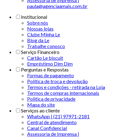
Assessoria de Imprensa |
paula@agenciaamais.com.br
Institucional
Sobre nós
Nossas lojas
Clube Minha Le
Blog da Le
Trabalhe conosco
Serviço Financeiro
Cartão Le biscuit
Empréstimo Dim Dim
Perguntas e Respostas
Formas de pagamento
Política de troca e devolução
Termos e condições - retirada na Loja
Termos de compras internacionais
Politica de privacidade
Mapa do site
Serviços ao cliente
WhatsApp | (21) 97971-2181
Central de atendimento
Canal Confidencial
Assessoria de Imprensa |