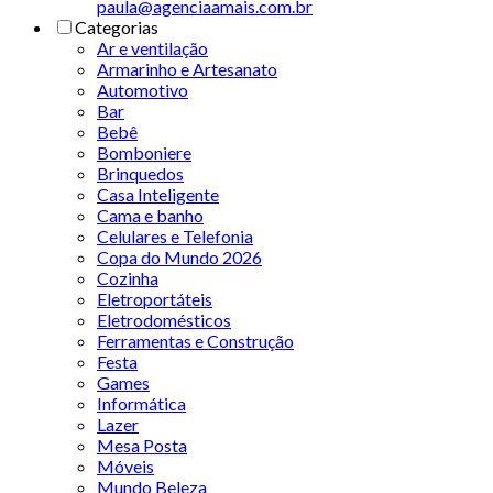
paula@agenciaamais.com.br
Categorias
Ar e ventilação
Armarinho e Artesanato
Automotivo
Bar
Bebê
Bomboniere
Brinquedos
Casa Inteligente
Cama e banho
Celulares e Telefonia
Copa do Mundo 2026
Cozinha
Eletroportáteis
Eletrodomésticos
Ferramentas e Construção
Festa
Games
Informática
Lazer
Mesa Posta
Móveis
Mundo Beleza