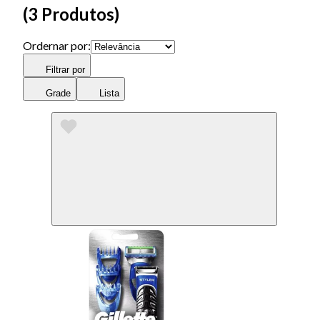
(
3 Produtos
)
Ordernar por:
Filtrar por
Grade
Lista