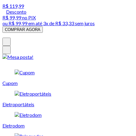
R$ 119,99
Desconto
R$ 99,99
no PIX
ou
R$ 99,99
em até
3x de R$ 33,33 sem juros
COMPRAR AGORA
Cupom
Eletroportáteis
Eletrodom