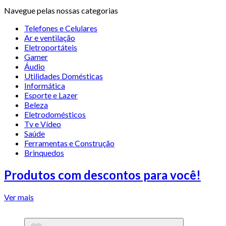
Navegue pelas nossas categorias
Telefones e Celulares
Ar e ventilação
Eletroportáteis
Gamer
Áudio
Utilidades Domésticas
Informática
Esporte e Lazer
Beleza
Eletrodomésticos
Tv e Vídeo
Saúde
Ferramentas e Construção
Brinquedos
Produtos com descontos para você!
Ver mais