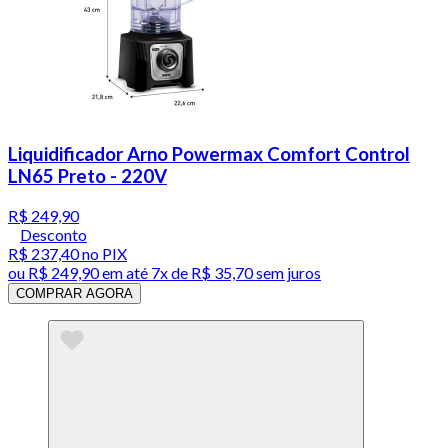
Liquidificador Arno Powermax Comfort Control
LN65 Preto - 220V
R$ 249,90
Desconto
R$ 237,40
no PIX
ou
R$ 249,90
em até
7x de R$ 35,70 sem juros
COMPRAR AGORA