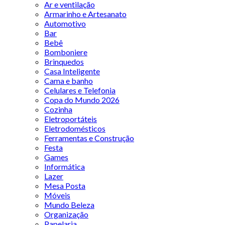
Ar e ventilação
Armarinho e Artesanato
Automotivo
Bar
Bebê
Bomboniere
Brinquedos
Casa Inteligente
Cama e banho
Celulares e Telefonia
Copa do Mundo 2026
Cozinha
Eletroportáteis
Eletrodomésticos
Ferramentas e Construção
Festa
Games
Informática
Lazer
Mesa Posta
Móveis
Mundo Beleza
Organização
Papelaria