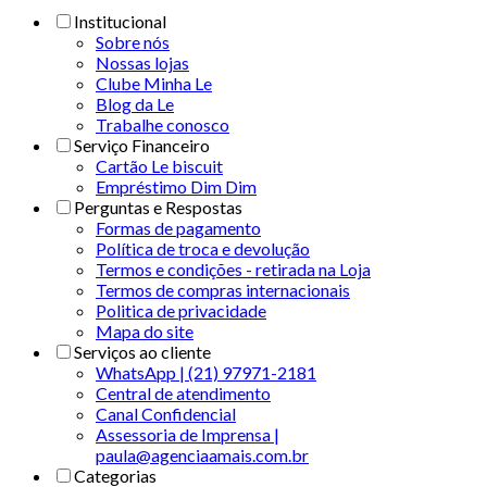
Institucional
Sobre nós
Nossas lojas
Clube Minha Le
Blog da Le
Trabalhe conosco
Serviço Financeiro
Cartão Le biscuit
Empréstimo Dim Dim
Perguntas e Respostas
Formas de pagamento
Política de troca e devolução
Termos e condições - retirada na Loja
Termos de compras internacionais
Politica de privacidade
Mapa do site
Serviços ao cliente
WhatsApp | (21) 97971-2181
Central de atendimento
Canal Confidencial
Assessoria de Imprensa |
paula@agenciaamais.com.br
Categorias