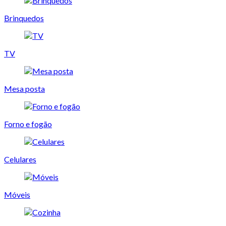
Brinquedos
TV
Mesa posta
Forno e fogão
Celulares
Móveis