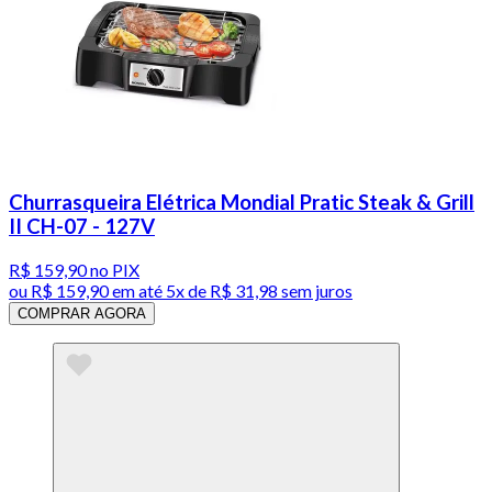
Churrasqueira Elétrica Mondial Pratic Steak & Grill
II CH-07 - 127V
R$ 159,90
no PIX
ou
R$ 159,90
em até
5x de R$ 31,98 sem juros
COMPRAR AGORA