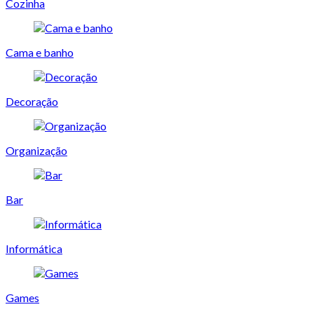
Cozinha
Cama e banho
Decoração
Organização
Bar
Informática
Games