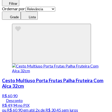
Filtrar
Ordernar por:
Grade
Lista
Cesto Multiuso Porta Frutas Palha Fruteira Com
Alça 32cm
R$ 60,90
Desconto
R$ 49,94
no PIX
ou
R$ 60,90
em até
2x de R$ 30,45 sem juros