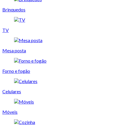
Brinquedos
TV
Mesa posta
Forno e fogão
Celulares
Móveis