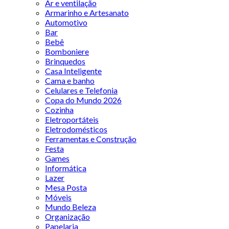
Ar e ventilação
Armarinho e Artesanato
Automotivo
Bar
Bebê
Bomboniere
Brinquedos
Casa Inteligente
Cama e banho
Celulares e Telefonia
Copa do Mundo 2026
Cozinha
Eletroportáteis
Eletrodomésticos
Ferramentas e Construção
Festa
Games
Informática
Lazer
Mesa Posta
Móveis
Mundo Beleza
Organização
Papelaria