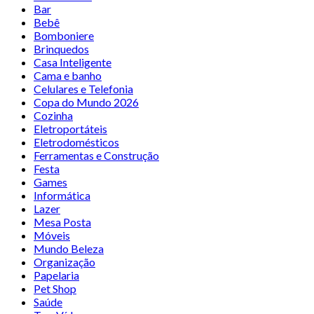
Bar
Bebê
Bomboniere
Brinquedos
Casa Inteligente
Cama e banho
Celulares e Telefonia
Copa do Mundo 2026
Cozinha
Eletroportáteis
Eletrodomésticos
Ferramentas e Construção
Festa
Games
Informática
Lazer
Mesa Posta
Móveis
Mundo Beleza
Organização
Papelaria
Pet Shop
Saúde