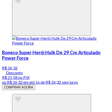
Boneco Super Herói Hulk De 29 Cm Articulado
Power Force
R$ 26,32
Desconto
R$ 21,58
no PIX
ou
R$ 26,32
em até 1x de
R$ 26,32
sem juros
COMPRAR AGORA