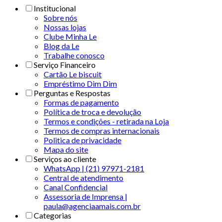
Institucional
Sobre nós
Nossas lojas
Clube Minha Le
Blog da Le
Trabalhe conosco
Serviço Financeiro
Cartão Le biscuit
Empréstimo Dim Dim
Perguntas e Respostas
Formas de pagamento
Política de troca e devolução
Termos e condições - retirada na Loja
Termos de compras internacionais
Politica de privacidade
Mapa do site
Serviços ao cliente
WhatsApp | (21) 97971-2181
Central de atendimento
Canal Confidencial
Assessoria de Imprensa |
paula@agenciaamais.com.br
Categorias