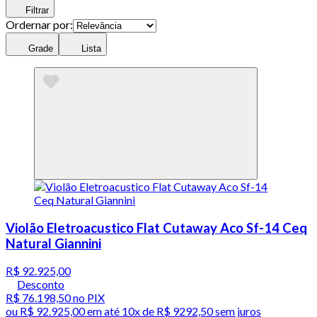
Filtrar
Ordernar por:
Grade
Lista
Violão Eletroacustico Flat Cutaway Aco Sf-14 Ceq
Natural Giannini
R$ 92.925,00
Desconto
R$ 76.198,50
no PIX
ou
R$ 92.925,00
em até
10x de R$ 9292,50 sem juros