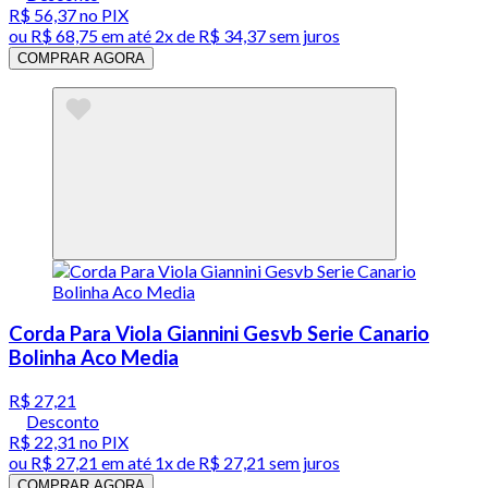
R$ 56,37
no PIX
ou
R$ 68,75
em até
2x de R$ 34,37 sem juros
COMPRAR AGORA
Corda Para Viola Giannini Gesvb Serie Canario
Bolinha Aco Media
R$ 27,21
Desconto
R$ 22,31
no PIX
ou
R$ 27,21
em até 1x de
R$ 27,21
sem juros
COMPRAR AGORA