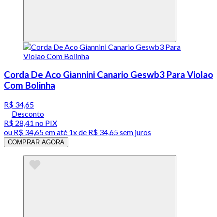
Corda De Aco Giannini Canario Geswb3 Para Violao
Com Bolinha
R$ 34,65
Desconto
R$ 28,41
no PIX
ou
R$ 34,65
em até 1x de
R$ 34,65
sem juros
COMPRAR AGORA