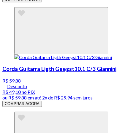
Corda Guitarra Ligth Geegst10.1 C/3 Giannini
R$ 59,88
Desconto
R$ 49,10
no PIX
ou
R$ 59,88
em até
2x de R$ 29,94 sem juros
COMPRAR AGORA