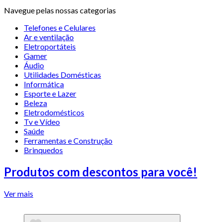
Navegue pelas nossas categorias
Telefones e Celulares
Ar e ventilação
Eletroportáteis
Gamer
Áudio
Utilidades Domésticas
Informática
Esporte e Lazer
Beleza
Eletrodomésticos
Tv e Vídeo
Saúde
Ferramentas e Construção
Brinquedos
Produtos com descontos para você!
Ver mais