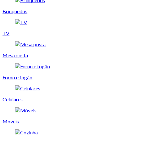
Brinquedos
TV
Mesa posta
Forno e fogão
Celulares
Móveis