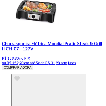
Churrasqueira Elétrica Mondial Pratic Steak & Grill
II CH-07 - 127V
R$ 159,90
no PIX
ou
R$ 159,90
em até
5x de R$ 31,98 sem juros
COMPRAR AGORA