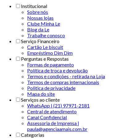
Institucional
Sobre nós
Nossas lojas
Clube Minha Le
Blog da Le
Trabalhe conosco
Serviço Financeiro
Cartão Le biscuit
Empréstimo Dim Dim
Perguntas e Respostas
Formas de pagamento
Política de troca e devolução
Termos e condições - retirada na Loja
Termos de compras internacionais
Politica de privacidade
Mapa do site
Serviços ao cliente
WhatsApp | (21) 97971-2181
Central de atendimento
Canal Confidencial
Assessoria de Imprensa |
paula@agenciaamais.com.br
Categorias