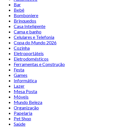
Bar
Bebê
Bomboniere
Brinquedos
Casa Inteligente
Cama e banho
Celulares e Telefonia
Copa do Mundo 2026
Cozinha
Eletroportáteis
Eletrodomésticos
Ferramentas e Construção
Festa
Games
Informática
Lazer
Mesa Posta
Móveis
Mundo Beleza
Organização
Papelaria
Pet Shop
Saúde