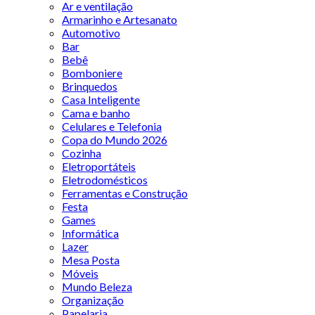
Ar e ventilação
Armarinho e Artesanato
Automotivo
Bar
Bebê
Bomboniere
Brinquedos
Casa Inteligente
Cama e banho
Celulares e Telefonia
Copa do Mundo 2026
Cozinha
Eletroportáteis
Eletrodomésticos
Ferramentas e Construção
Festa
Games
Informática
Lazer
Mesa Posta
Móveis
Mundo Beleza
Organização
Papelaria