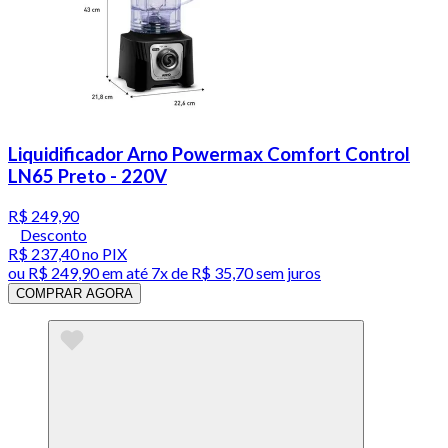
Liquidificador Arno Powermax Comfort Control
LN65 Preto - 220V
R$ 249,90
Desconto
R$ 237,40
no PIX
ou
R$ 249,90
em até
7x de R$ 35,70 sem juros
COMPRAR AGORA