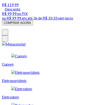
R$ 119,99
Desconto
R$ 99,99
no PIX
ou
R$ 99,99
em até
3x de R$ 33,33 sem juros
COMPRAR AGORA
Cupom
Eletroportáteis
Eletrodom