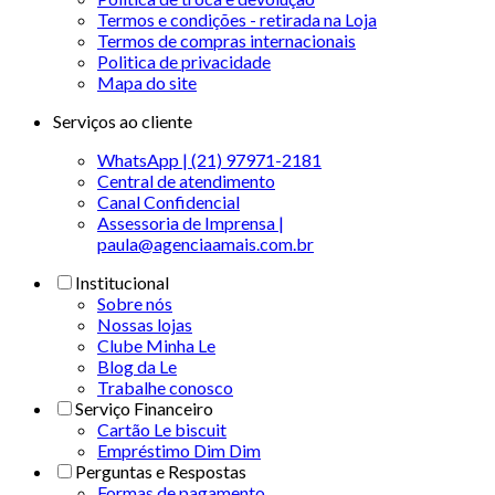
Termos e condições - retirada na Loja
Termos de compras internacionais
Politica de privacidade
Mapa do site
Serviços ao cliente
WhatsApp | (21) 97971-2181
Central de atendimento
Canal Confidencial
Assessoria de Imprensa |
paula@agenciaamais.com.br
Institucional
Sobre nós
Nossas lojas
Clube Minha Le
Blog da Le
Trabalhe conosco
Serviço Financeiro
Cartão Le biscuit
Empréstimo Dim Dim
Perguntas e Respostas
Formas de pagamento