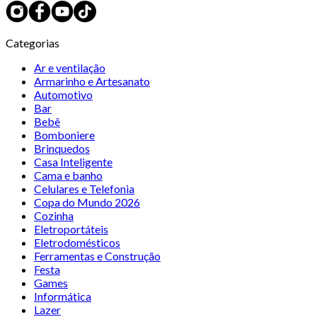
Categorias
Ar e ventilação
Armarinho e Artesanato
Automotivo
Bar
Bebê
Bomboniere
Brinquedos
Casa Inteligente
Cama e banho
Celulares e Telefonia
Copa do Mundo 2026
Cozinha
Eletroportáteis
Eletrodomésticos
Ferramentas e Construção
Festa
Games
Informática
Lazer