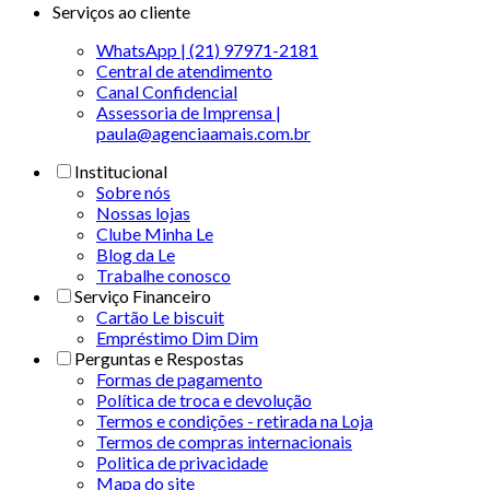
Serviços ao cliente
WhatsApp | (21) 97971-2181
Central de atendimento
Canal Confidencial
Assessoria de Imprensa |
paula@agenciaamais.com.br
Institucional
Sobre nós
Nossas lojas
Clube Minha Le
Blog da Le
Trabalhe conosco
Serviço Financeiro
Cartão Le biscuit
Empréstimo Dim Dim
Perguntas e Respostas
Formas de pagamento
Política de troca e devolução
Termos e condições - retirada na Loja
Termos de compras internacionais
Politica de privacidade
Mapa do site