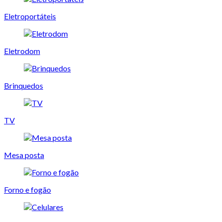
Eletroportáteis
Eletrodom
Brinquedos
TV
Mesa posta
Forno e fogão