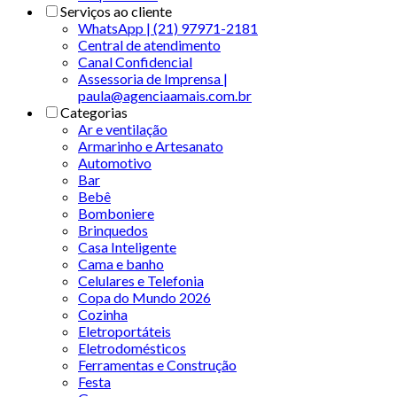
Serviços ao cliente
WhatsApp | (21) 97971-2181
Central de atendimento
Canal Confidencial
Assessoria de Imprensa |
paula@agenciaamais.com.br
Categorias
Ar e ventilação
Armarinho e Artesanato
Automotivo
Bar
Bebê
Bomboniere
Brinquedos
Casa Inteligente
Cama e banho
Celulares e Telefonia
Copa do Mundo 2026
Cozinha
Eletroportáteis
Eletrodomésticos
Ferramentas e Construção
Festa