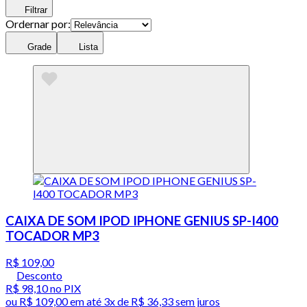
Filtrar
Ordernar por:
Grade
Lista
CAIXA DE SOM IPOD IPHONE GENIUS SP-I400
TOCADOR MP3
R$ 109,00
Desconto
R$ 98,10
no PIX
ou
R$ 109,00
em até
3x de R$ 36,33 sem juros