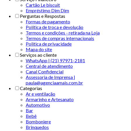
Cartão Le biscuit
Empréstimo Dim Dim
Perguntas e Respostas
Formas de pagamento
Política de troca e devolução
Termos e condições - retirada na Loja
Termos de compras internacionais
Politica de privacidade
Mapa do site
Serviços ao cliente
WhatsApp | (21) 97971-2181
Central de atendimento
Canal Confidencial
Assessoria de Imprensa |
paula@agenciaamais.com.br
Categorias
Ar e ventilação
Armarinho e Artesanato
Automotivo
Bar
Bebê
Bomboniere
Brinquedos