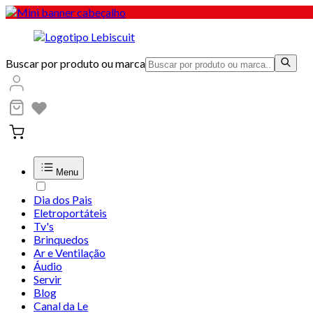
Buscar por produto ou marca
Menu
Dia dos Pais
Eletroportáteis
Tv's
Brinquedos
Ar e Ventilação
Áudio
Servir
Blog
Canal da Le