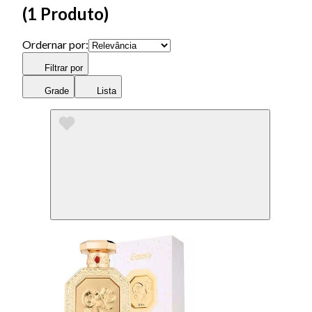
(
1 Produto
)
Ordernar por:
Filtrar por
Grade
Lista