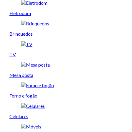
Eletrodom
Brinquedos
TV
Mesa posta
Forno e fogão
Celulares