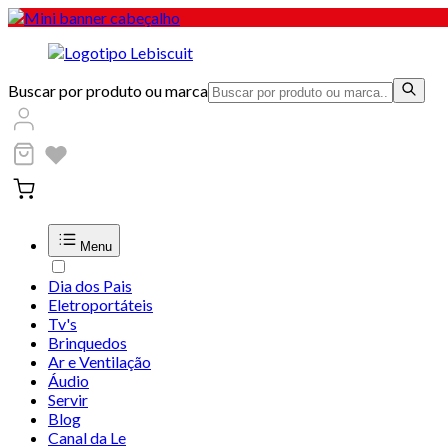
Buscar por produto ou marca
Menu
Dia dos Pais
Eletroportáteis
Tv's
Brinquedos
Ar e Ventilação
Áudio
Servir
Blog
Canal da Le