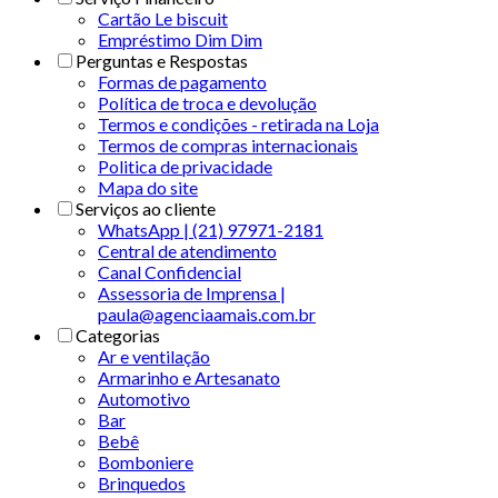
Cartão Le biscuit
Empréstimo Dim Dim
Perguntas e Respostas
Formas de pagamento
Política de troca e devolução
Termos e condições - retirada na Loja
Termos de compras internacionais
Politica de privacidade
Mapa do site
Serviços ao cliente
WhatsApp | (21) 97971-2181
Central de atendimento
Canal Confidencial
Assessoria de Imprensa |
paula@agenciaamais.com.br
Categorias
Ar e ventilação
Armarinho e Artesanato
Automotivo
Bar
Bebê
Bomboniere
Brinquedos