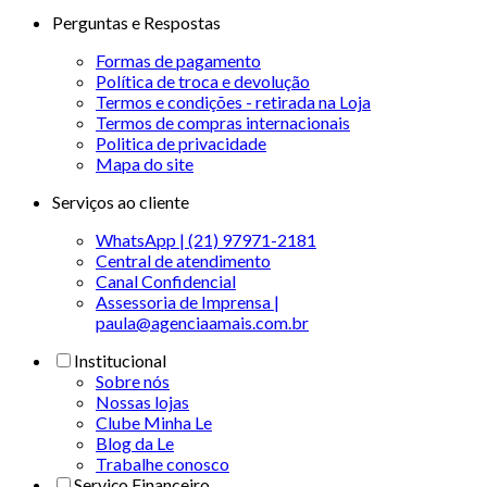
Perguntas e Respostas
Formas de pagamento
Política de troca e devolução
Termos e condições - retirada na Loja
Termos de compras internacionais
Politica de privacidade
Mapa do site
Serviços ao cliente
WhatsApp | (21) 97971-2181
Central de atendimento
Canal Confidencial
Assessoria de Imprensa |
paula@agenciaamais.com.br
Institucional
Sobre nós
Nossas lojas
Clube Minha Le
Blog da Le
Trabalhe conosco
Serviço Financeiro