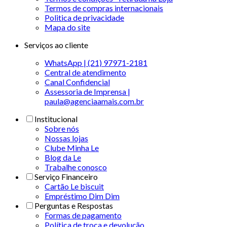
Termos de compras internacionais
Politica de privacidade
Mapa do site
Serviços ao cliente
WhatsApp | (21) 97971-2181
Central de atendimento
Canal Confidencial
Assessoria de Imprensa |
paula@agenciaamais.com.br
Institucional
Sobre nós
Nossas lojas
Clube Minha Le
Blog da Le
Trabalhe conosco
Serviço Financeiro
Cartão Le biscuit
Empréstimo Dim Dim
Perguntas e Respostas
Formas de pagamento
Política de troca e devolução