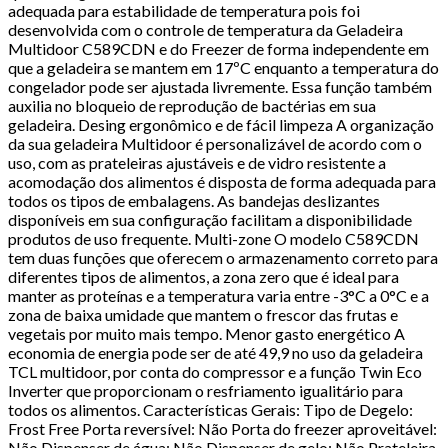
adequada para estabilidade de temperatura pois foi
desenvolvida com o controle de temperatura da Geladeira
Multidoor C589CDN e do Freezer de forma independente em
que a geladeira se mantem em 17ºC enquanto a temperatura do
congelador pode ser ajustada livremente. Essa função também
auxilia no bloqueio de reprodução de bactérias em sua
geladeira. Desing ergonômico e de fácil limpeza A organização
da sua geladeira Multidoor é personalizável de acordo com o
uso, com as prateleiras ajustáveis e de vidro resistente a
acomodação dos alimentos é disposta de forma adequada para
todos os tipos de embalagens. As bandejas deslizantes
disponíveis em sua configuração facilitam a disponibilidade
produtos de uso frequente. Multi-zone O modelo C589CDN
tem duas funções que oferecem o armazenamento correto para
diferentes tipos de alimentos, a zona zero que é ideal para
manter as proteínas e a temperatura varia entre -3°C a 0°C e a
zona de baixa umidade que mantem o frescor das frutas e
vegetais por muito mais tempo. Menor gasto energético A
economia de energia pode ser de até 49,9 no uso da geladeira
TCL multidoor, por conta do compressor e a função Twin Eco
Inverter que proporcionam o resfriamento igualitário para
todos os alimentos. Características Gerais: Tipo de Degelo:
Frost Free Porta reversível: Não Porta do freezer aproveitável:
Não Dispenser de água: Não Dispenser de gelo: Não Prateleira