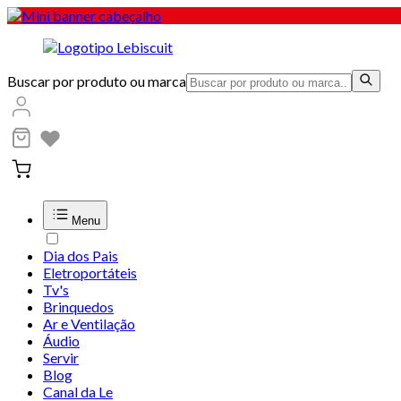
Buscar por produto ou marca
Menu
Dia dos Pais
Eletroportáteis
Tv's
Brinquedos
Ar e Ventilação
Áudio
Servir
Blog
Canal da Le