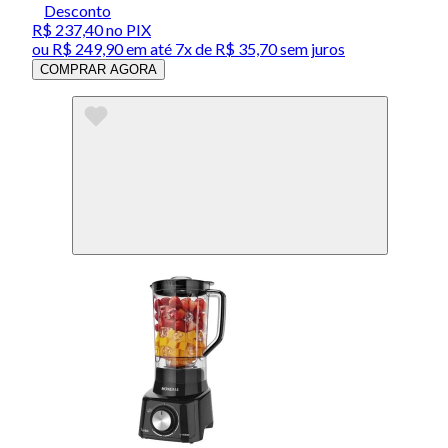
Desconto
R$ 237,40
no PIX
ou
R$ 249,90
em até
7x de R$ 35,70 sem juros
COMPRAR AGORA