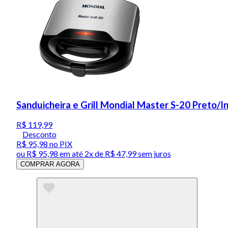
Sanduicheira e Grill Mondial Master S-20 Preto/
R$ 119,99
Desconto
R$ 95,98
no PIX
ou
R$ 95,98
em até
2x de R$ 47,99 sem juros
COMPRAR AGORA