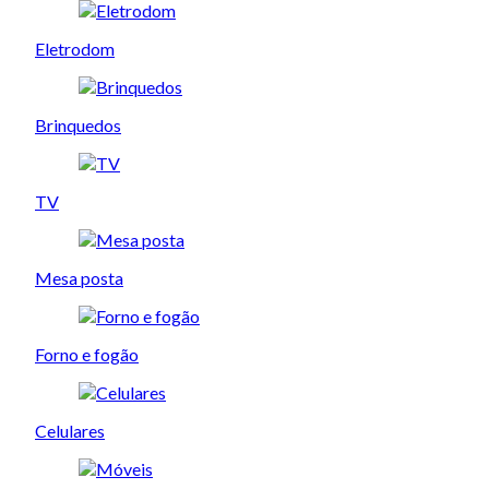
Eletrodom
Brinquedos
TV
Mesa posta
Forno e fogão
Celulares