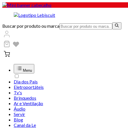
Buscar por produto ou marca
Menu
Dia dos Pais
Eletroportáteis
Tv's
Brinquedos
Ar e Ventilação
Áudio
Servir
Blog
Canal da Le