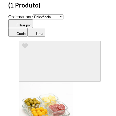
(
1 Produto
)
Ordernar por:
Filtrar por
Grade
Lista