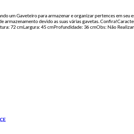
ndo um Gaveteiro para armazenar e organizar pertences em seu e
e armazenamento devido as suas várias gavetas. Confira!Caracter
ura: 72 cmLargura: 45 cmProfundidade: 36 cmObs: Não Realiz
CE