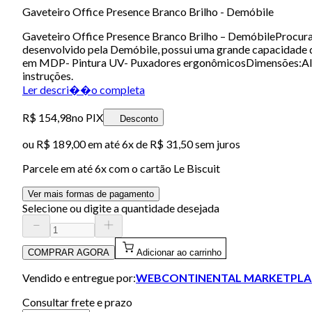
Gaveteiro Office Presence Branco Brilho - Demóbile
Gaveteiro Office Presence Branco Brilho – DemóbileProcura
desenvolvido pela Demóbile, possui uma grande capacidade d
em MDP- Pintura UV- Puxadores ergonômicosDimensões:Alt
instruções.
Ler descri��o completa
R$ 154,98
no PIX
Desconto
ou
R$ 189,00
em até
6x de R$ 31,50 sem juros
Parcele em até
6
x com o cartão
Le Biscuit
Ver mais formas de pagamento
Selecione ou digite a quantidade desejada
COMPRAR AGORA
Adicionar ao carrinho
Vendido e entregue por:
WEBCONTINENTAL MARKETPLA
Consultar frete e prazo