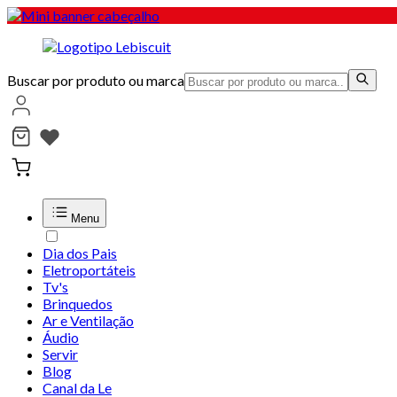
Buscar por produto ou marca
Menu
Dia dos Pais
Eletroportáteis
Tv's
Brinquedos
Ar e Ventilação
Áudio
Servir
Blog
Canal da Le