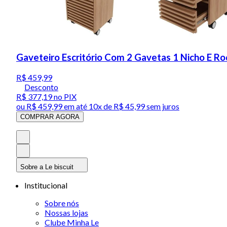
Gaveteiro Escritório Com 2 Gavetas 1 Nicho E
R$ 459,99
Desconto
R$ 377,19
no PIX
ou
R$ 459,99
em até
10x de R$ 45,99 sem juros
COMPRAR AGORA
Sobre a Le biscuit
Institucional
Sobre nós
Nossas lojas
Clube Minha Le