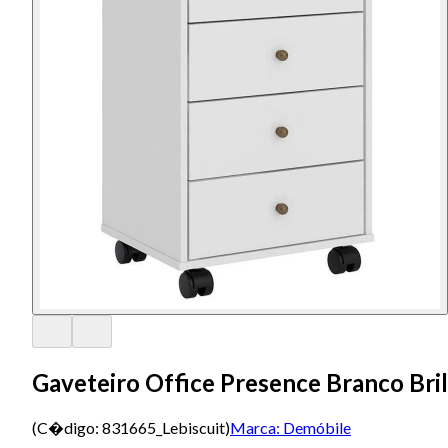
Gaveteiro Office Presence Branco Bri
(C�digo:
831665_Lebiscuit
)
Marca:
Demóbile