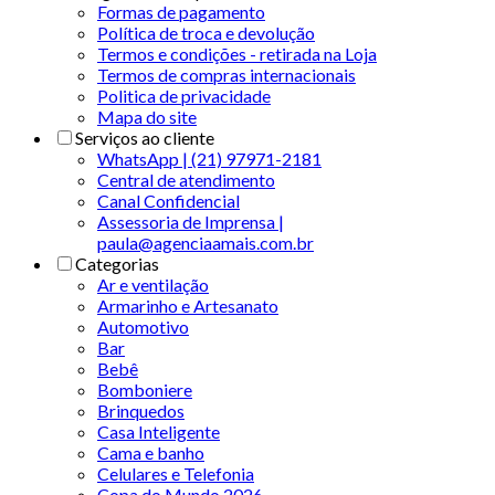
Formas de pagamento
Política de troca e devolução
Termos e condições - retirada na Loja
Termos de compras internacionais
Politica de privacidade
Mapa do site
Serviços ao cliente
WhatsApp | (21) 97971-2181
Central de atendimento
Canal Confidencial
Assessoria de Imprensa |
paula@agenciaamais.com.br
Categorias
Ar e ventilação
Armarinho e Artesanato
Automotivo
Bar
Bebê
Bomboniere
Brinquedos
Casa Inteligente
Cama e banho
Celulares e Telefonia
Copa do Mundo 2026