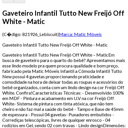
Gaveteiro Infantil Tutto New Freijó Off
White - Matic
(C�digo:
821926_Lebiscuit
)
Marca:
Matic Móveis
Gaveteiro Infantil Tutto New Freijó Off White - Matic
Gaveteiro Infantil Tutto New Freijó Off White – MaticEm
busca de gaveteiro para o quarto do bebê? Apresentamos mais
esse lindo modelo pra quem procura qualidade e bom preço,
fabricado pela Matic Móveis Infantil a Cômoda Infantil Tutto
New possui 4 gavetas proporcionando praticidade e
comodidade na hora de deixar todas as roupas e acessórios do
bebê organizados, conta com um lindo design na cor Freijó Off
White. Confira!Características Técnicas: - Desenvolvido 100%
em MDF - Pintura e acabamento em U.V na cor Freijó Off
White- Sistema de pintura com tinta atóxica, que não tem
cheiro e não faz mal a saúde do bebê - Tampo e Base de 45mm
de espessura - Possui 04 gavetas- Puxadores embutidos -
Corrediças telescópicas, livres de qualquer enrosco - 04
rodízios em Gel, sendo 02 com travas - Lindo designDimensões: