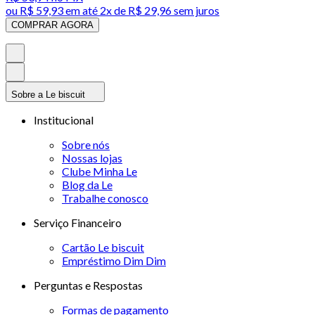
ou
R$ 59,93
em até
2x de R$ 29,96 sem juros
COMPRAR AGORA
Sobre a Le biscuit
Institucional
Sobre nós
Nossas lojas
Clube Minha Le
Blog da Le
Trabalhe conosco
Serviço Financeiro
Cartão Le biscuit
Empréstimo Dim Dim
Perguntas e Respostas
Formas de pagamento