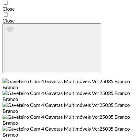
Close
Close