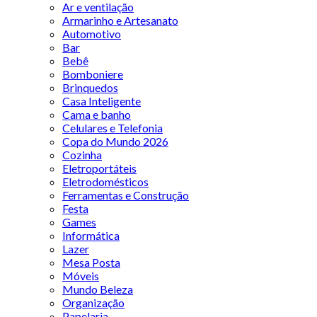
Ar e ventilação
Armarinho e Artesanato
Automotivo
Bar
Bebê
Bomboniere
Brinquedos
Casa Inteligente
Cama e banho
Celulares e Telefonia
Copa do Mundo 2026
Cozinha
Eletroportáteis
Eletrodomésticos
Ferramentas e Construção
Festa
Games
Informática
Lazer
Mesa Posta
Móveis
Mundo Beleza
Organização
Papelaria