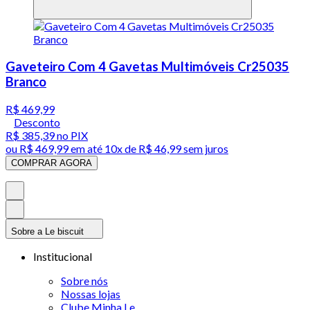
Gaveteiro Com 4 Gavetas Multimóveis Cr25035
Branco
R$ 469,99
Desconto
R$ 385,39
no PIX
ou
R$ 469,99
em até
10x de R$ 46,99 sem juros
COMPRAR AGORA
Sobre a Le biscuit
Institucional
Sobre nós
Nossas lojas
Clube Minha Le