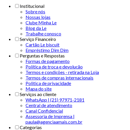
Institucional
Sobre nós
Nossas lojas
Clube Minha Le
Blog da Le
Trabalhe conosco
Serviço Financeiro
Cartão Le biscuit
Empréstimo Dim Dim
Perguntas e Respostas
Formas de pagamento
Política de troca e devolução
Termos e condições - retirada na Loja
Termos de compras internacionais
Politica de privacidade
Mapa do site
Serviços ao cliente
WhatsApp | (21) 97971-2181
Central de atendimento
Canal Confidencial
Assessoria de Imprensa |
paula@agenciaamais.com.br
Categorias