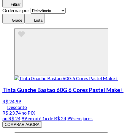
Filtrar
Ordernar por:
Grade
Lista
Tinta Guache Bastao 60G 6 Cores Pastel Make+
R$ 24,99
Desconto
R$ 23,74
no PIX
ou
R$ 24,99
em até 1x de
R$ 24,99
sem juros
COMPRAR AGORA