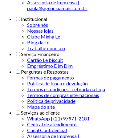
Assessoria de Imprensa |
paula@agenciaamais.com.br
Institucional
Sobre nós
Nossas lojas
Clube Minha Le
Blog da Le
Trabalhe conosco
Serviço Financeiro
Cartão Le biscuit
Empréstimo Dim Dim
Perguntas e Respostas
Formas de pagamento
Política de troca e devolução
Termos e condições - retirada na Loja
Termos de compras internacionais
Politica de privacidade
Mapa do site
Serviços ao cliente
WhatsApp | (21) 97971-2181
Central de atendimento
Canal Confidencial
Assessoria de Imprensa |