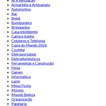
Ar e ventilação
Armarinho e Artesanato
Automotivo
Bar
Bebê
Bomboniere
Brinquedos
Casa Inteligente
Cama e banho
Celulares e Telefonia
Copa do Mundo 2026
Cozinha
Eletroportáteis
Eletrodomésticos
Ferramentas e Construção
Festa
Games
Informática
Lazer
Mesa Posta
Móveis
Mundo Beleza
Organização
Papelaria