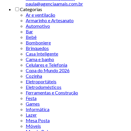
paula@agenciaamais.com.br
Categorias
Ar e ventilação
Armarinho e Artesanato
Automotivo
Bar
Bebê
Bomboniere
Brinquedos
Casa Inteligente
Cama e banho
Celulares e Telefonia
Copa do Mundo 2026
Cozinha
Eletroportáteis
Eletrodomésticos
Ferramentas e Construção
Festa
Games
Informática
Lazer
Mesa Posta
Móveis