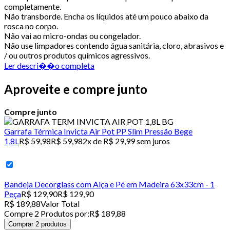
completamente.
Não transborde. Encha os líquidos até um pouco abaixo da
rosca no corpo.
Não vai ao micro-ondas ou congelador.
Não use limpadores contendo água sanitária, cloro, abrasivos e
/ ou outros produtos químicos agressivos.
Ler descri��o completa
Aproveite e compre junto
Compre junto
Garrafa Térmica Invicta Air Pot PP Slim Pressão Bege
1,8L
R$ 59,98
R$ 59,98
2x de R$ 29,99 sem juros
Bandeja Decorglass com Alça e Pé em Madeira 63x33cm - 1
Peça
R$ 129,90
R$ 129,90
R$ 189,88
Valor Total
Compre
2
Produto
s
por:
R$ 189,88
Comprar 2 produtos