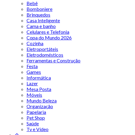
Bebê
Bomboniere
Brinquedos
Casa Inteligente
Cama e banho
Celulares e Telefonia
Copa do Mundo 2026
Cozinha
Eletroportáteis
Eletrodomésticos
Ferramentas e Construção
Festa
Games
Informática
Lazer
Mesa Posta
Móveis
Mundo Beleza
Organização
Papelaria
Pet Shop
Saúde
Tv e Vídeo