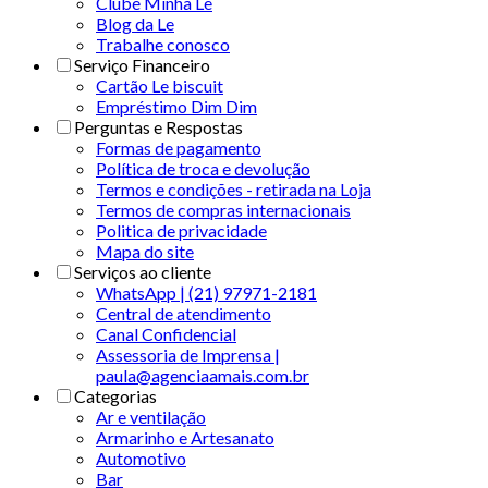
Clube Minha Le
Blog da Le
Trabalhe conosco
Serviço Financeiro
Cartão Le biscuit
Empréstimo Dim Dim
Perguntas e Respostas
Formas de pagamento
Política de troca e devolução
Termos e condições - retirada na Loja
Termos de compras internacionais
Politica de privacidade
Mapa do site
Serviços ao cliente
WhatsApp | (21) 97971-2181
Central de atendimento
Canal Confidencial
Assessoria de Imprensa |
paula@agenciaamais.com.br
Categorias
Ar e ventilação
Armarinho e Artesanato
Automotivo
Bar