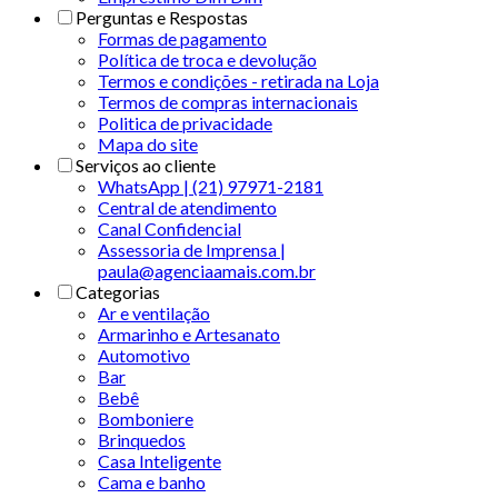
Perguntas e Respostas
Formas de pagamento
Política de troca e devolução
Termos e condições - retirada na Loja
Termos de compras internacionais
Politica de privacidade
Mapa do site
Serviços ao cliente
WhatsApp | (21) 97971-2181
Central de atendimento
Canal Confidencial
Assessoria de Imprensa |
paula@agenciaamais.com.br
Categorias
Ar e ventilação
Armarinho e Artesanato
Automotivo
Bar
Bebê
Bomboniere
Brinquedos
Casa Inteligente
Cama e banho