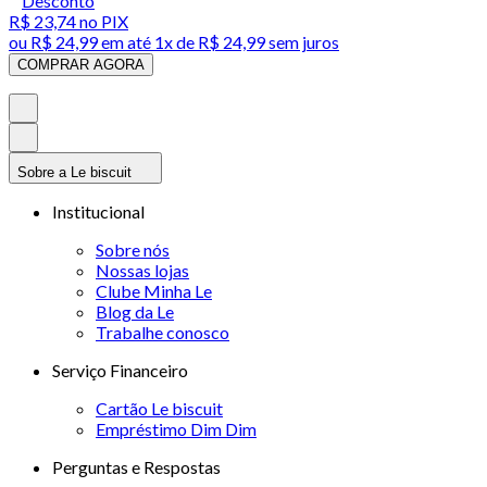
Desconto
R$ 23,74
no PIX
ou
R$ 24,99
em até 1x de
R$ 24,99
sem juros
COMPRAR AGORA
Sobre a Le biscuit
Institucional
Sobre nós
Nossas lojas
Clube Minha Le
Blog da Le
Trabalhe conosco
Serviço Financeiro
Cartão Le biscuit
Empréstimo Dim Dim
Perguntas e Respostas