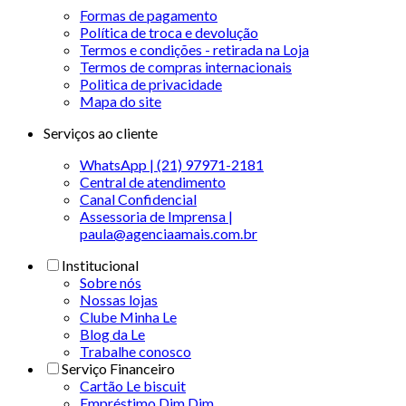
Formas de pagamento
Política de troca e devolução
Termos e condições - retirada na Loja
Termos de compras internacionais
Politica de privacidade
Mapa do site
Serviços ao cliente
WhatsApp | (21) 97971-2181
Central de atendimento
Canal Confidencial
Assessoria de Imprensa |
paula@agenciaamais.com.br
Institucional
Sobre nós
Nossas lojas
Clube Minha Le
Blog da Le
Trabalhe conosco
Serviço Financeiro
Cartão Le biscuit
Empréstimo Dim Dim