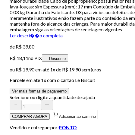
maior durabilidade Cabo de polipropileno: possui maior resist
lava-louças: sim Espessura (mm): 17 mm Conteúdo da Embala
0,03 kg Garantia do Fabricante: 03 para vícios ou defeitos
meramente ilustrativos e não fazem parte do conteúdo da emb
mantenha fora do alcance das crianças. Para maior durabili
embalagem siga as orientações de reciclagem vigentes.
Ler descri��o completa
de
R$ 39,80
R$ 18,11
no PIX
Desconto
ou
R$ 19,90
em até 1x de
R$ 19,90
sem juros
Parcele em até
1
x com o cartão
Le Biscuit
Ver mais formas de pagamento
Selecione ou digite a quantidade desejada
COMPRAR AGORA
Adicionar ao carrinho
Vendido e entregue por:
PONTO