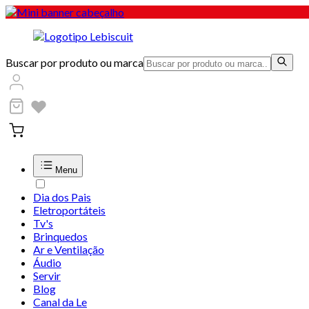
Buscar por produto ou marca
Menu
Dia dos Pais
Eletroportáteis
Tv's
Brinquedos
Ar e Ventilação
Áudio
Servir
Blog
Canal da Le