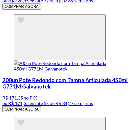
ou
R$ 228,85
em até
7x de R$ 32,69 sem juros
COMPRAR AGORA
200un Pote Redondo com Tampa Articulada 450ml
G771M Galvanotek
R$ 171,35
no PIX
ou
R$ 171,35
em até
5x de R$ 34,27 sem juros
COMPRAR AGORA