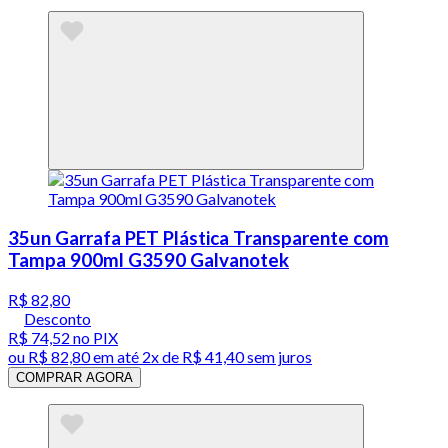
35un Garrafa PET Plástica Transparente com
Tampa 900ml G3590 Galvanotek
R$ 82,80
Desconto
R$ 74,52
no PIX
ou
R$ 82,80
em até
2x de R$ 41,40 sem juros
COMPRAR AGORA