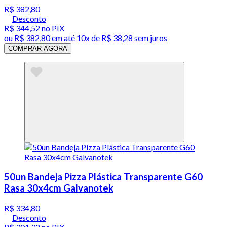
R$ 382,80
Desconto
R$ 344,52
no PIX
ou
R$ 382,80
em até
10x de R$ 38,28 sem juros
COMPRAR AGORA
50un Bandeja Pizza Plástica Transparente G60
Rasa 30x4cm Galvanotek
R$ 334,80
Desconto