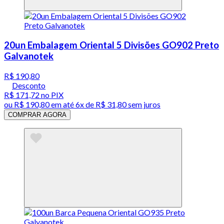
20un Embalagem Oriental 5 Divisões GO902 Preto
Galvanotek
R$ 190,80
Desconto
R$ 171,72
no PIX
ou
R$ 190,80
em até
6x de R$ 31,80 sem juros
COMPRAR AGORA