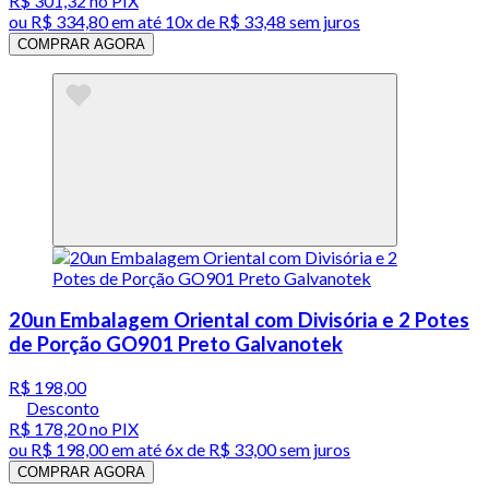
R$ 301,32
no PIX
ou
R$ 334,80
em até
10x de R$ 33,48 sem juros
COMPRAR AGORA
20un Embalagem Oriental com Divisória e 2 Potes
de Porção GO901 Preto Galvanotek
R$ 198,00
Desconto
R$ 178,20
no PIX
ou
R$ 198,00
em até
6x de R$ 33,00 sem juros
COMPRAR AGORA