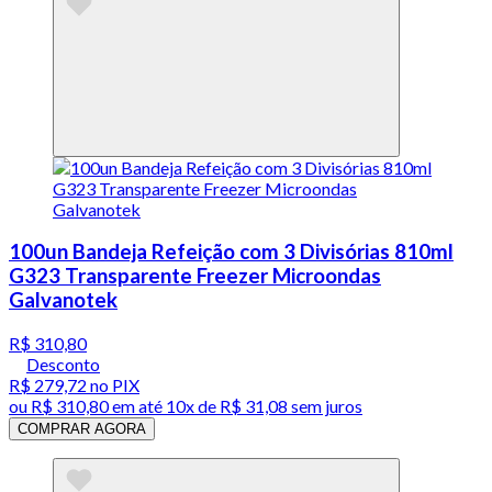
100un Bandeja Refeição com 3 Divisórias 810ml
G323 Transparente Freezer Microondas
Galvanotek
R$ 310,80
Desconto
R$ 279,72
no PIX
ou
R$ 310,80
em até
10x de R$ 31,08 sem juros
COMPRAR AGORA