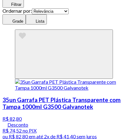
Filtrar
Ordernar por:
Grade
Lista
35un Garrafa PET Plástica Transparente com
Tampa 1000ml G3500 Galvanotek
R$ 82,80
Desconto
R$ 74,52
no PIX
ou
R$ 82,80
em até
2x de R$ 41,40 sem juros