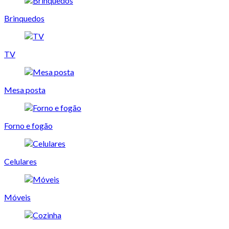
Brinquedos
TV
Mesa posta
Forno e fogão
Celulares
Móveis