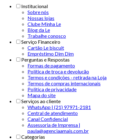
Institucional
Sobre nós
Nossas lojas
Clube Minha Le
Blog da Le
Trabalhe conosco
Serviço Financeiro
Cartão Le biscuit
Empréstimo Dim Dim
Perguntas e Respostas
Formas de pagamento
Política de troca e devolução
Termos e condições - retirada na Loja
Termos de compras internacionais
Politica de privacidade
Mapa do site
Serviços ao cliente
WhatsApp | (21) 97971-2181
Central de atendimento
Canal Confidencial
Assessoria de Imprensa |
paula@agenciaamais.com.br
Categorias