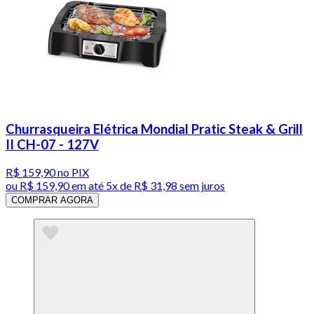
Churrasqueira Elétrica Mondial Pratic Steak & Grill
II CH-07 - 127V
R$ 159,90
no PIX
ou
R$ 159,90
em até
5x de R$ 31,98 sem juros
COMPRAR AGORA