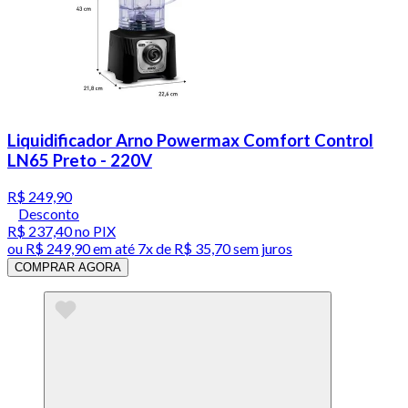
Liquidificador Arno Powermax Comfort Control
LN65 Preto - 220V
R$ 249,90
Desconto
R$ 237,40
no PIX
ou
R$ 249,90
em até
7x de R$ 35,70 sem juros
COMPRAR AGORA