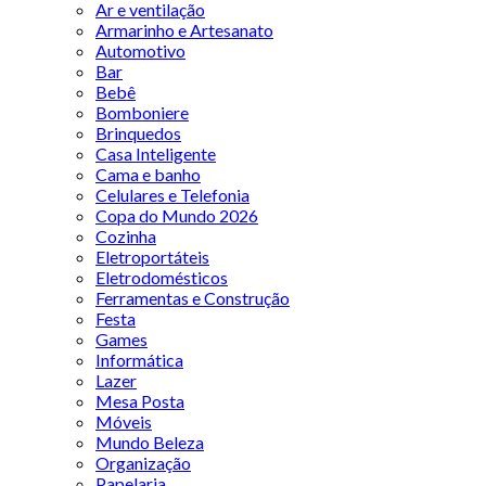
Ar e ventilação
Armarinho e Artesanato
Automotivo
Bar
Bebê
Bomboniere
Brinquedos
Casa Inteligente
Cama e banho
Celulares e Telefonia
Copa do Mundo 2026
Cozinha
Eletroportáteis
Eletrodomésticos
Ferramentas e Construção
Festa
Games
Informática
Lazer
Mesa Posta
Móveis
Mundo Beleza
Organização
Papelaria