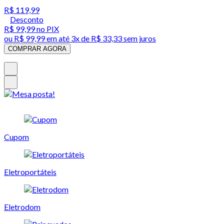
R$ 119,99
Desconto
R$ 99,99
no PIX
ou
R$ 99,99
em até
3x de R$ 33,33 sem juros
COMPRAR AGORA
Cupom
Eletroportáteis
Eletrodom