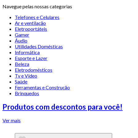
Navegue pelas nossas categorias
Telefones e Celulares
Ar e ventilação
Eletroportáteis
Gamer
Áudio
Utilidades Domésticas
Informática
Esporte e Lazer
Beleza
Eletrodomésticos
Tv e Vídeo
Saúde
Ferramentas e Construção
Brinquedos
Produtos com descontos para você!
Ver mais