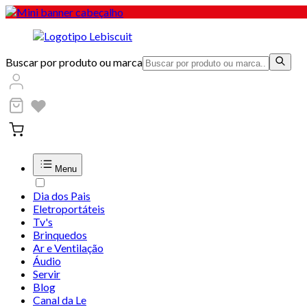
Buscar por produto ou marca
Menu
Dia dos Pais
Eletroportáteis
Tv's
Brinquedos
Ar e Ventilação
Áudio
Servir
Blog
Canal da Le