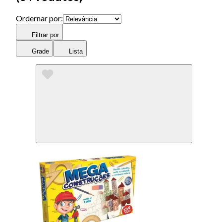
Ordernar por:
Filtrar por
Grade
Lista