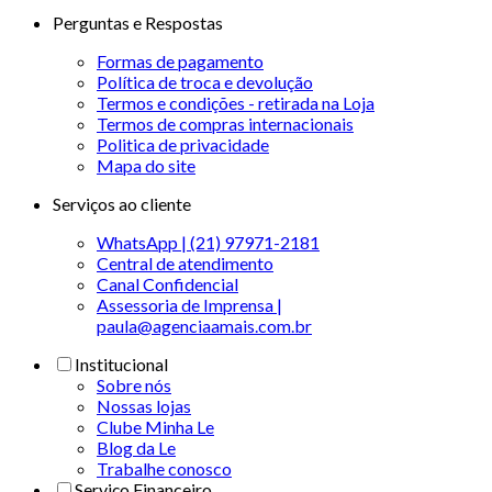
Perguntas e Respostas
Formas de pagamento
Política de troca e devolução
Termos e condições - retirada na Loja
Termos de compras internacionais
Politica de privacidade
Mapa do site
Serviços ao cliente
WhatsApp | (21) 97971-2181
Central de atendimento
Canal Confidencial
Assessoria de Imprensa |
paula@agenciaamais.com.br
Institucional
Sobre nós
Nossas lojas
Clube Minha Le
Blog da Le
Trabalhe conosco
Serviço Financeiro