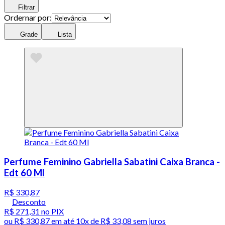
Filtrar
Ordernar por:
Grade
Lista
Perfume Feminino Gabriella Sabatini Caixa Branca -
Edt 60 Ml
R$ 330,87
Desconto
R$ 271,31
no PIX
ou
R$ 330,87
em até
10x de R$ 33,08 sem juros