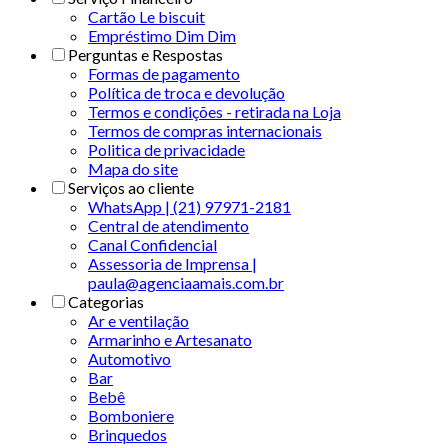
Cartão Le biscuit
Empréstimo Dim Dim
Perguntas e Respostas
Formas de pagamento
Política de troca e devolução
Termos e condições - retirada na Loja
Termos de compras internacionais
Politica de privacidade
Mapa do site
Serviços ao cliente
WhatsApp | (21) 97971-2181
Central de atendimento
Canal Confidencial
Assessoria de Imprensa |
paula@agenciaamais.com.br
Categorias
Ar e ventilação
Armarinho e Artesanato
Automotivo
Bar
Bebê
Bomboniere
Brinquedos