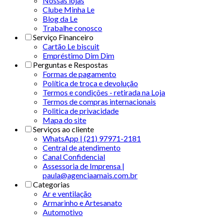
Nossas lojas
Clube Minha Le
Blog da Le
Trabalhe conosco
Serviço Financeiro
Cartão Le biscuit
Empréstimo Dim Dim
Perguntas e Respostas
Formas de pagamento
Política de troca e devolução
Termos e condições - retirada na Loja
Termos de compras internacionais
Politica de privacidade
Mapa do site
Serviços ao cliente
WhatsApp | (21) 97971-2181
Central de atendimento
Canal Confidencial
Assessoria de Imprensa |
paula@agenciaamais.com.br
Categorias
Ar e ventilação
Armarinho e Artesanato
Automotivo