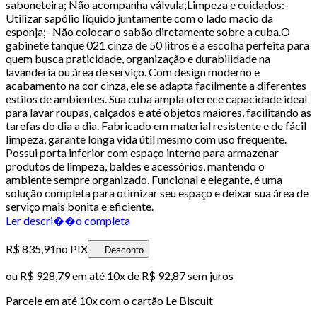
saboneteira; Não acompanha válvula;Limpeza e cuidados:-
Utilizar sapólio líquido juntamente com o lado macio da
esponja;- Não colocar o sabão diretamente sobre a cuba.O
gabinete tanque 021 cinza de 50 litros é a escolha perfeita para
quem busca praticidade, organização e durabilidade na
lavanderia ou área de serviço. Com design moderno e
acabamento na cor cinza, ele se adapta facilmente a diferentes
estilos de ambientes. Sua cuba ampla oferece capacidade ideal
para lavar roupas, calçados e até objetos maiores, facilitando as
tarefas do dia a dia. Fabricado em material resistente e de fácil
limpeza, garante longa vida útil mesmo com uso frequente.
Possui porta inferior com espaço interno para armazenar
produtos de limpeza, baldes e acessórios, mantendo o
ambiente sempre organizado. Funcional e elegante, é uma
solução completa para otimizar seu espaço e deixar sua área de
serviço mais bonita e eficiente.
Ler descri��o completa
R$ 835,91
no PIX
Desconto
ou
R$ 928,79
em até
10x de R$ 92,87 sem juros
Parcele em até
10
x com o cartão
Le Biscuit