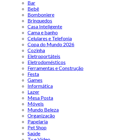
Bar
Bebê
Bomboniere
Brinquedos
Casa Inteligente
Cama e banho
Celulares e Telefonia
Copa do Mundo 2026
Cozinha
Eletroportáteis
Eletrodomésticos
Ferramentas e Construção
Festa
Games
Informática
Lazer
Mesa Posta
Móveis
Mundo Beleza
Organização
Papelaria
Pet Shop
Saúde
Tv e Vídeo