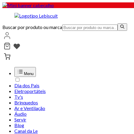
Buscar por produto ou marca
Menu
Dia dos Pais
Eletroportáteis
Tv's
Brinquedos
Ar e Ventilação
Áudio
Servir
Blog
Canal da Le