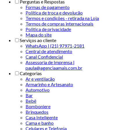
Perguntas e Respostas
Formas de pagamento
Política de troca e devolução
Termos e condições - retirada na Loja
Termos de compras internacionais
Politica de privacidade
Mapa do site
Serviços ao cliente
WhatsApp | (21) 97971-2181
Central de atendimento
Canal Confidencial
Assessoria de Imprensa |
paula@agenciaamais.com.br
Categorias
Ar e ventilação
Armarinho e Artesanato
Automotivo
Bar
Bebê
Bomboniere
Brinquedos
Casa Inteligente
Cama e banho
Celulares e Telefonia