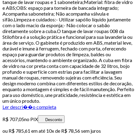
tanque de lavar roupas e 1 saboneteira;Material: fibra de vidro
e ABS;OBS: espaço para torneira de bancada integrado;
Acompanha saboneteira; Não acompanha válvula e
sifão.Limpeza e cuidados:- Utilizar sapólio líquido juntamente
com o lado macio da esponja;- Não colocar o sabão
diretamente sobre a cuba.O tanque de lavar roupas 008 da
Stilofibra é a solução prática e funcional para sua lavanderia ou
área de serviço. O gabinete é produzido em ABS, material leve,
durável e imune à ferrugem, fechado com porta, oferecendo
espaço para guardar produtos de limpeza, baldes ou
acessórios, mantendo o ambiente organizado. A cuba em fibra
de vidro na cor preta conta com capacidade de 32 litros, bojo
profundo e superfície com estrias para facilitar a lavagem
manual de roupas, removendo sujeiras com eficiência. Seu
design moderno combina com diferentes estilos de decoração,
enquanto a montagem é simples e de fácil manutenção. Perfeito
para uso doméstico, une praticidade, resistência e estética em
um único produto.
Ler descri��o completa
R$ 707,05
no PIX
Desconto
ou
R$ 785,61
em até
10x de R$ 78,56 sem juros