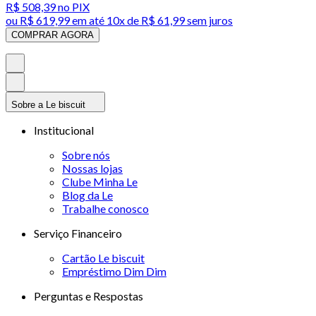
R$ 508,39
no PIX
ou
R$ 619,99
em até
10x de R$ 61,99 sem juros
COMPRAR AGORA
Sobre a Le biscuit
Institucional
Sobre nós
Nossas lojas
Clube Minha Le
Blog da Le
Trabalhe conosco
Serviço Financeiro
Cartão Le biscuit
Empréstimo Dim Dim
Perguntas e Respostas