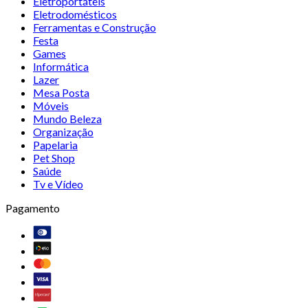
Eletroportáteis
Eletrodomésticos
Ferramentas e Construção
Festa
Games
Informática
Lazer
Mesa Posta
Móveis
Mundo Beleza
Organização
Papelaria
Pet Shop
Saúde
Tv e Vídeo
Pagamento