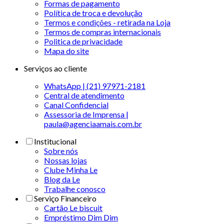
Formas de pagamento
Política de troca e devolução
Termos e condições - retirada na Loja
Termos de compras internacionais
Politica de privacidade
Mapa do site
Serviços ao cliente
WhatsApp | (21) 97971-2181
Central de atendimento
Canal Confidencial
Assessoria de Imprensa |
paula@agenciaamais.com.br
Institucional
Sobre nós
Nossas lojas
Clube Minha Le
Blog da Le
Trabalhe conosco
Serviço Financeiro
Cartão Le biscuit
Empréstimo Dim Dim