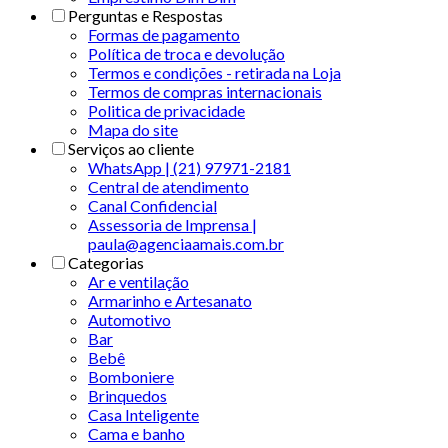
Perguntas e Respostas
Formas de pagamento
Política de troca e devolução
Termos e condições - retirada na Loja
Termos de compras internacionais
Politica de privacidade
Mapa do site
Serviços ao cliente
WhatsApp | (21) 97971-2181
Central de atendimento
Canal Confidencial
Assessoria de Imprensa |
paula@agenciaamais.com.br
Categorias
Ar e ventilação
Armarinho e Artesanato
Automotivo
Bar
Bebê
Bomboniere
Brinquedos
Casa Inteligente
Cama e banho