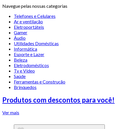
Navegue pelas nossas categorias
Telefones e Celulares
Ar e ventilação
Eletroportáteis
Gamer
Áudio
Utilidades Domésticas
Informática
Esporte e Lazer
Beleza
Eletrodomésticos
Tv e Vídeo
Saúde
Ferramentas e Construção
Brinquedos
Produtos com descontos para você!
Ver mais