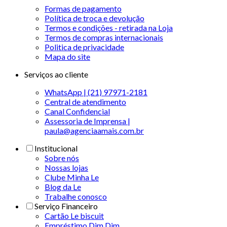
Formas de pagamento
Política de troca e devolução
Termos e condições - retirada na Loja
Termos de compras internacionais
Politica de privacidade
Mapa do site
Serviços ao cliente
WhatsApp | (21) 97971-2181
Central de atendimento
Canal Confidencial
Assessoria de Imprensa |
paula@agenciaamais.com.br
Institucional
Sobre nós
Nossas lojas
Clube Minha Le
Blog da Le
Trabalhe conosco
Serviço Financeiro
Cartão Le biscuit
Empréstimo Dim Dim