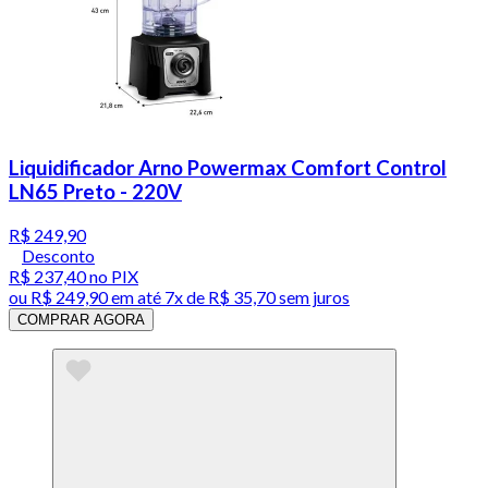
Liquidificador Arno Powermax Comfort Control
LN65 Preto - 220V
R$ 249,90
Desconto
R$ 237,40
no PIX
ou
R$ 249,90
em até
7x de R$ 35,70 sem juros
COMPRAR AGORA