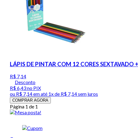
LÁPIS DE PINTAR COM 12 CORES SEXTAVADO 
R$ 7,14
Desconto
R$ 6,43
no PIX
ou
R$ 7,14
em até 1x de
R$ 7,14
sem juros
COMPRAR AGORA
Página 1 de 1