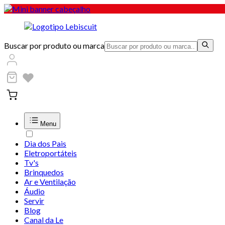
Buscar por produto ou marca
Menu
Dia dos Pais
Eletroportáteis
Tv's
Brinquedos
Ar e Ventilação
Áudio
Servir
Blog
Canal da Le