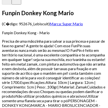
Funpin Donkey Kong Mario
(C�digo:
952676_Lebiscuit
)
Marca:
Super Mario
Funpin Donkey Kong - Mario
Precisa de uma mãozinha para salvar a sua princesa e passar de
fase no game? A gente te ajuda! Com esse FunPin suas
aventuras nunca mais serão as mesmas!O FunPin é feito em
território nacional, é uma excelente companhia e te acompanha
em qualquer lugar! seja na sua mochila, escrivaninha ou estante!
feito em metal zamak, com pintura automotiva que não arranha
e nem desbota, além de possuir tarraxas para fixação e um
suporte de acrílico que o mantém em pé! conta também com
número de série para você conseguir identificar as coleções!
série 1700.Especificações:Altura: 10cm | Largura: 12cm |
Comprimento: 1cm | Peso: ,100gr| Material: ZamakCuidados e
recomendações de uso:Choques ou quedas podem danificar o
produtoNão utilizar produtos químicos e abrasivosUtilizar
somente uma flanela seca para tirar o póPERSONAGEM -
DONKEY KONGMARCA - MARIO BROSLICENCIADOR -