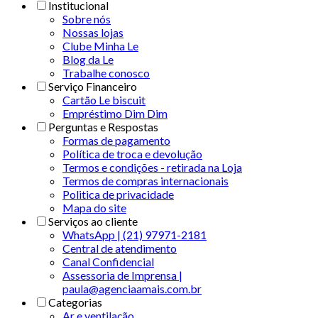
Institucional
Sobre nós
Nossas lojas
Clube Minha Le
Blog da Le
Trabalhe conosco
Serviço Financeiro
Cartão Le biscuit
Empréstimo Dim Dim
Perguntas e Respostas
Formas de pagamento
Política de troca e devolução
Termos e condições - retirada na Loja
Termos de compras internacionais
Politica de privacidade
Mapa do site
Serviços ao cliente
WhatsApp | (21) 97971-2181
Central de atendimento
Canal Confidencial
Assessoria de Imprensa |
paula@agenciaamais.com.br
Categorias
Ar e ventilação