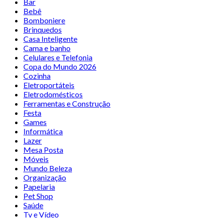
Bar
Bebê
Bomboniere
Brinquedos
Casa Inteligente
Cama e banho
Celulares e Telefonia
Copa do Mundo 2026
Cozinha
Eletroportáteis
Eletrodomésticos
Ferramentas e Construção
Festa
Games
Informática
Lazer
Mesa Posta
Móveis
Mundo Beleza
Organização
Papelaria
Pet Shop
Saúde
Tv e Vídeo