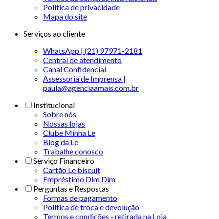
Politica de privacidade
Mapa do site
Serviços ao cliente
WhatsApp | (21) 97971-2181
Central de atendimento
Canal Confidencial
Assessoria de Imprensa |
paula@agenciaamais.com.br
Institucional
Sobre nós
Nossas lojas
Clube Minha Le
Blog da Le
Trabalhe conosco
Serviço Financeiro
Cartão Le biscuit
Empréstimo Dim Dim
Perguntas e Respostas
Formas de pagamento
Política de troca e devolução
Termos e condições - retirada na Loja