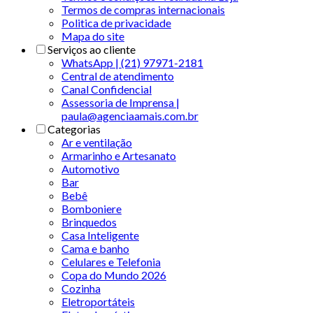
Termos de compras internacionais
Politica de privacidade
Mapa do site
Serviços ao cliente
WhatsApp | (21) 97971-2181
Central de atendimento
Canal Confidencial
Assessoria de Imprensa |
paula@agenciaamais.com.br
Categorias
Ar e ventilação
Armarinho e Artesanato
Automotivo
Bar
Bebê
Bomboniere
Brinquedos
Casa Inteligente
Cama e banho
Celulares e Telefonia
Copa do Mundo 2026
Cozinha
Eletroportáteis