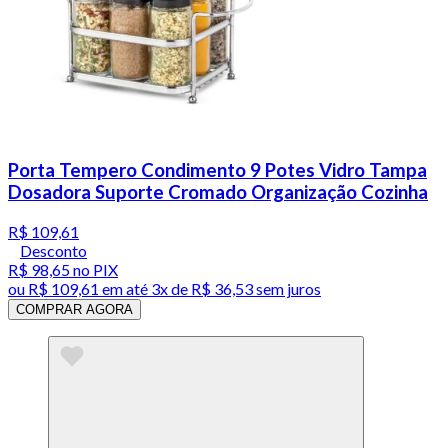
Porta Tempero Condimento 9 Potes Vidro Tampa
Dosadora Suporte Cromado Organização Cozinha
R$ 109,61
Desconto
R$ 98,65
no PIX
ou
R$ 109,61
em até
3x de R$ 36,53 sem juros
COMPRAR AGORA