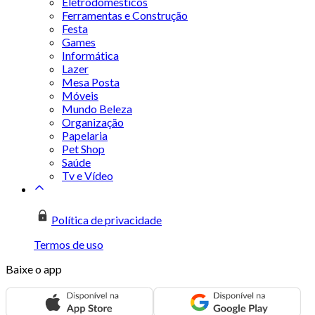
Eletrodomésticos
Ferramentas e Construção
Festa
Games
Informática
Lazer
Mesa Posta
Móveis
Mundo Beleza
Organização
Papelaria
Pet Shop
Saúde
Tv e Vídeo
Política de privacidade
Termos de uso
Baixe o app