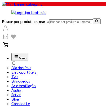
Buscar por produto ou marca
Menu
Dia dos Pais
Eletroportáteis
Tv's
Brinquedos
Ar e Ventilação
Áudio
Servir
Blog
Canal da Le