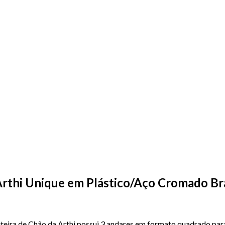
Arthi Unique em Plástico/Aço Cromado B
uteira de Chão da Arthi possui 3 andares em formato quadrado par