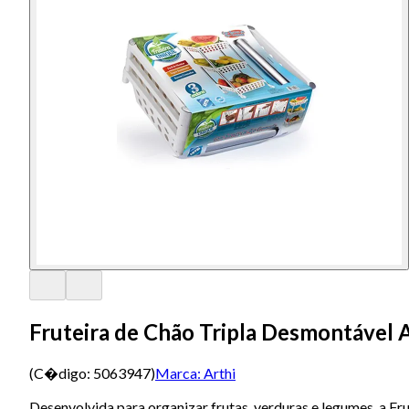
Fruteira de Chão Tripla Desmontável 
(C�digo:
5063947
)
Marca:
Arthi
Desenvolvida para organizar frutas, verduras e legumes, a Fr