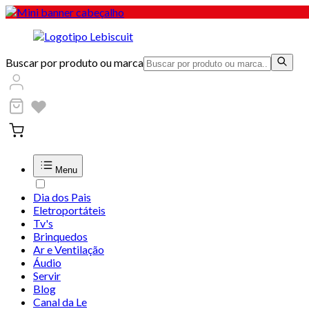
Buscar por produto ou marca
Menu
Dia dos Pais
Eletroportáteis
Tv's
Brinquedos
Ar e Ventilação
Áudio
Servir
Blog
Canal da Le