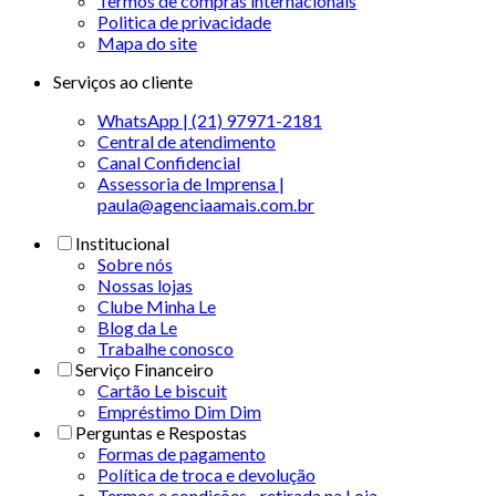
Termos de compras internacionais
Politica de privacidade
Mapa do site
Serviços ao cliente
WhatsApp | (21) 97971-2181
Central de atendimento
Canal Confidencial
Assessoria de Imprensa |
paula@agenciaamais.com.br
Institucional
Sobre nós
Nossas lojas
Clube Minha Le
Blog da Le
Trabalhe conosco
Serviço Financeiro
Cartão Le biscuit
Empréstimo Dim Dim
Perguntas e Respostas
Formas de pagamento
Política de troca e devolução
Termos e condições - retirada na Loja