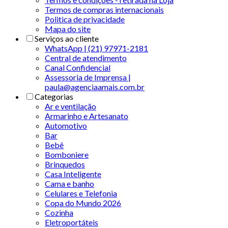
Termos de compras internacionais
Politica de privacidade
Mapa do site
Serviços ao cliente
WhatsApp | (21) 97971-2181
Central de atendimento
Canal Confidencial
Assessoria de Imprensa |
paula@agenciaamais.com.br
Categorias
Ar e ventilação
Armarinho e Artesanato
Automotivo
Bar
Bebê
Bomboniere
Brinquedos
Casa Inteligente
Cama e banho
Celulares e Telefonia
Copa do Mundo 2026
Cozinha
Eletroportáteis