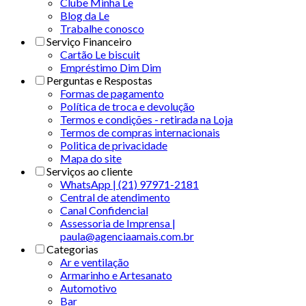
Clube Minha Le
Blog da Le
Trabalhe conosco
Serviço Financeiro
Cartão Le biscuit
Empréstimo Dim Dim
Perguntas e Respostas
Formas de pagamento
Política de troca e devolução
Termos e condições - retirada na Loja
Termos de compras internacionais
Politica de privacidade
Mapa do site
Serviços ao cliente
WhatsApp | (21) 97971-2181
Central de atendimento
Canal Confidencial
Assessoria de Imprensa |
paula@agenciaamais.com.br
Categorias
Ar e ventilação
Armarinho e Artesanato
Automotivo
Bar