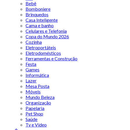
Bebê
Bomboniere
Brinquedos
Casa Inteligente
Cama e banho
Celulares e Telefonia
Copa do Mundo 2026
Cozinha
Eletroportáteis
Eletrodomésticos
Ferramentas e Construção
Festa
Games
Informática
Lazer
Mesa Posta
Móveis
Mundo Beleza
Organização
Papelaria
Pet Shop
Saúde
Tv e Vídeo