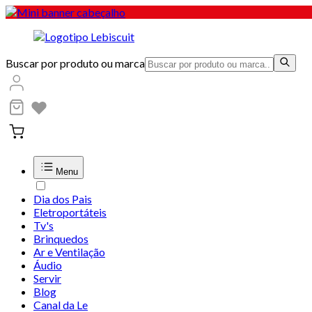
Buscar por produto ou marca
Menu
Dia dos Pais
Eletroportáteis
Tv's
Brinquedos
Ar e Ventilação
Áudio
Servir
Blog
Canal da Le