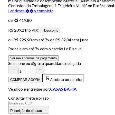
maior qualidade e desempenho Material: Alumínio Acabamen
Conteúdo da Embalagem: 1 Frigideira Multiflon Profissional
Ler descri��o completa
de
R$ 419,80
R$ 209,21
no PIX
Desconto
ou
R$ 229,90
em até
7x de R$ 32,84 sem juros
Parcele em até
7
x com o cartão
Le Biscuit
Ver mais formas de pagamento
Selecione ou digite a quantidade desejada
COMPRAR AGORA
Adicionar ao carrinho
Vendido e entregue por:
CASAS BAHIA
Consultar frete e prazo
Descrição do produto