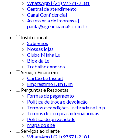
WhatsApp | (21) 97971-2181
Central de atendimento
Canal Confidencial
Assessoria de Imprensa |
paula@agenciaamais.com.br
Institucional
Sobre nós
Nossas lojas
Clube Minha Le
Blog da Le
Trabalhe conosco
Serviço Financeiro
Cartão Le biscuit
Empréstimo Dim Dim
Perguntas e Respostas
Formas de pagamento
Política de troca e devolução
Termos e condições - retirada na Loja
Termos de compras internacionais
Politica de privacidade
Mapa do site
Serviços ao cliente
WhatsApp | (21) 97971-2181