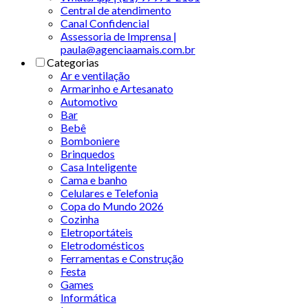
Central de atendimento
Canal Confidencial
Assessoria de Imprensa |
paula@agenciaamais.com.br
Categorias
Ar e ventilação
Armarinho e Artesanato
Automotivo
Bar
Bebê
Bomboniere
Brinquedos
Casa Inteligente
Cama e banho
Celulares e Telefonia
Copa do Mundo 2026
Cozinha
Eletroportáteis
Eletrodomésticos
Ferramentas e Construção
Festa
Games
Informática