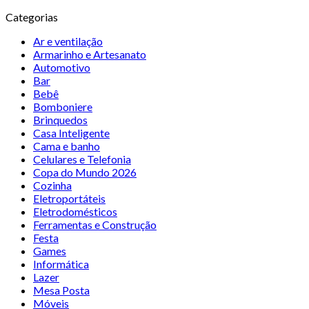
Categorias
Ar e ventilação
Armarinho e Artesanato
Automotivo
Bar
Bebê
Bomboniere
Brinquedos
Casa Inteligente
Cama e banho
Celulares e Telefonia
Copa do Mundo 2026
Cozinha
Eletroportáteis
Eletrodomésticos
Ferramentas e Construção
Festa
Games
Informática
Lazer
Mesa Posta
Móveis