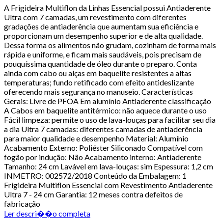
A Frigideira Multiflon da Linhas Essencial possui Antiaderente
Ultra com 7 camadas, um revestimento com diferentes
gradações de antiaderência que aumentam sua eficiência e
proporcionam um desempenho superior e de alta qualidade.
Dessa forma os alimentos não grudam, cozinham de forma mais
rápida e uniforme, e ficam mais saudáveis, pois precisam de
pouquíssima quantidade de óleo durante o preparo. Conta
ainda com cabo ou alças em baquelite resistentes a altas
temperaturas; fundo retificado com efeito antideslizante
oferecendo mais segurança no manuseio. Características
Gerais: Livre de PFOA Em alumínio Antiaderente classificação
A Cabos em baquelite antitérmico: não aquece durante o uso
Fácil limpeza: permite o uso de lava-louças para facilitar seu dia
a dia Ultra 7 camadas: diferentes camadas de antiaderência
para maior qualidade e desempenho Material: Alumínio
Acabamento Externo: Poliéster Siliconado Compatível com
fogão por indução: Não Acabamento interno: Antiaderente
Tamanho: 24 cm Lavável em lava-louças: sim Espessura: 1,2 cm
INMETRO: 002572/2018 Conteúdo da Embalagem: 1
Frigideira Multiflon Essencial com Revestimento Antiaderente
Ultra 7 - 24 cm Garantia: 12 meses contra defeitos de
fabricação
Ler descri��o completa